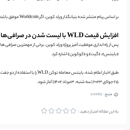
بر اساس پیام منتشر شده بنیانگذار ورلد کوین، اگر Worldcoin موفق باشد، ممکن است فرصت های اقتصادی را بسیار گسترش دهد و روشی محکم برای متمایز ساختن افراد واقعی از هوش مصنوعی را به شکل آنلاین ایجاد کند.
افزایش قیمت WLD با لیست شدن در صرافی‌ها
پس از راه اندازی موفقیت آمیز پروژه ورلد کوین، برخی از مهمترین صرافی ها
«بایننس»، «گیت» و «کوکوین» اشاره کرد.
25 جولای 2023 (سه شنبه، 3مرداد 1402) آغاز شود.
منبع :
u.today
به این مقاله امتیاز دهید :