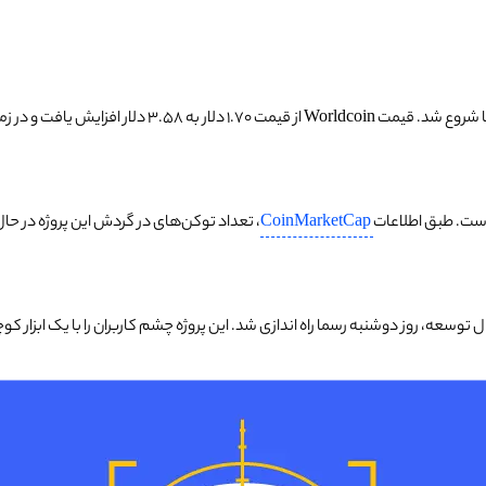
CoinMarketCap
ه اندازی شد. این پروژه چشم کاربران را با یک ابزار کوچک به نام «orbs» اسکن می‌کند تا هویت دیجیتالی متم