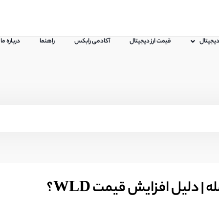
 دیجیتال
قیمت ارز دیجیتال
آکادمی رابکس
راهنما
درباره ما
| دلیل افزایش قیمت WLD؟