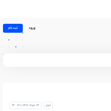
ورود
ثبت نام
ایران
03
مرداد
1402
|
30
:
13