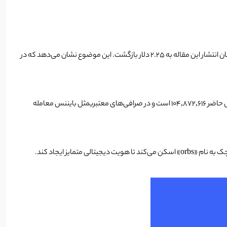
روز گذشته پروژه ورلد کوین راه‌اندازی و معامله توکن آن در برخی از صرافی‌ها شروع شد. قیمت Worldcoin از قیمت 1.70 دلار به 3.58 دلار افزایش یافت و در زمان انتشار این مقاله به 2.25 دلار بازگشت. این موضوع نشان می‌دهد که در
، تعداد توکن‌های در گردش این پروژه در حال حاضر 104,872,616 است و در صرافی‌های معتبریمثل بایننس معامله
ایز ایجاد کند.