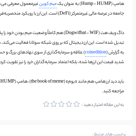
هامپ (Hump – HUMP) به عنوان یک
میم کوین
جامعه در عرصه مالی غیرمتمرکز (DeFi) است. این ارز با رویکرد منحصربه‌فرد خود برای ترکیب فرهنگ میم با فناوری مالی در بلاکچین سولانا، توجه‌ها را به خود جلب کرده است.
تبدیل شده است. این ارز دیجیتال که بر روی شبکه سولانا فعالیت می‌کند، 
به گزارش (
coinedition
شدید قیمت این ارزها شده، بلکه اعتماد سرمایه‌گذاران خرد را نیز تقویت کر
باید دید ارز هامپ هم مانند «بوم» (the book of meme)، هامپ (Hump – HUMP) و یا حتی میو (mew) می‌تواند افزایش قیمت نوجومی خود را تجربه کند یا خیر. برای معامله بیش از ۱۰۰۰ ارز دیجیتال به
مراجعه کنید.
به این مقاله امتیاز دهید :
برچسب های مرتبط :