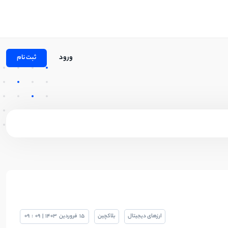
ورود
ثبت نام
ارزهای دیجیتال
بلاکچین
15
فروردین
1403
|
09
:
09