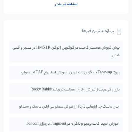
مشاهده بیشتر
پربازدید ترین خبرها
پیش فروش همستر کامبت در کوکوین | توکن HMSTR در مسیر واقعی
شدن
پروژه Tapswap جایگزین نات کوین | آموزش استخراج TAP تپ سواپ
بازی راکی ربیت | آموزش 0 تا 100 فعالیت در ربات Rocky Rabbit
ایلان ماسک چه ارزهایی دارد؟ ارز هوش مصنوعی ایلان ماسک و سبد او
آموزش خرید اکانت پرمیوم تلگرام در Fragment با رمزارز Toncoin