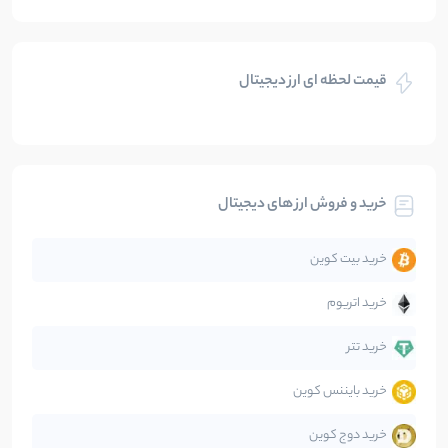
بازی های کریپتویی
5
نوشته
قیمت لحظه ای ارز دیجیتال
بلاکچین
112
نوشته
بیت کوین
104
نوشته
خرید و فروش ارز های دیجیتال
تحلیل
86
نوشته
خرید بیت کوین
جهان
99
نوشته
خرید اتریوم
دیفای
14
نوشته
خرید تتر
خرید بایننس کوین
صرافی‌ها
38
نوشته
خرید دوج کوین