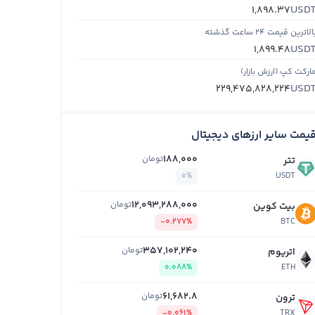
USD
1,898.37
الاترین قیمت ۲۴ ساعت گذشته
USD
1,899.48
ارکت کپ (ارزش بازار)
USD
229,475,828,224
یمت سایر ارزهای دیجیتال
188,000
تومان
تتر
0%
USDT
12,093,288,000
تومان
بیت کوین
-0.277%
BTC
357,102,240
تومان
اتریوم
0.088%
ETH
61,682.8
تومان
ترون
-0.061%
TRX