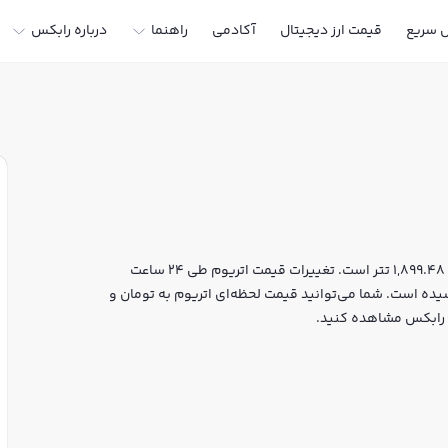
ل سریع
قیمت ارز دیجیتال
آکادمی
راهنما
درباره رابکس
قیمت لحظه‌ای اتریوم هم اکنون معادل 357,102,240 تومان یا 1,899.48 تتر است. تغییرات قیمت اتریوم طی 24 ساعت
بوده و مارکت کپ آن به 229,475,828,224 دلار رسیده است. شما می‌توانید قیمت لحظه‌ای اتریوم به تومان و
ال رابکس مشاهده کنید.