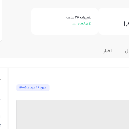
تغییرات ۲۴ ساعته
1
0.088%
ل
اخبار
ت
امروز ١٦ مرداد ١٤٠٥
ق
T
ق
N
آ