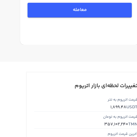
معامله
غییرات لحظه‌ای بازار اتریوم
یمت اتریوم به تتر
USD
1,899.48
یمت اتریوم به تومان
TM
357,102,240
خرین قیمت اتریوم