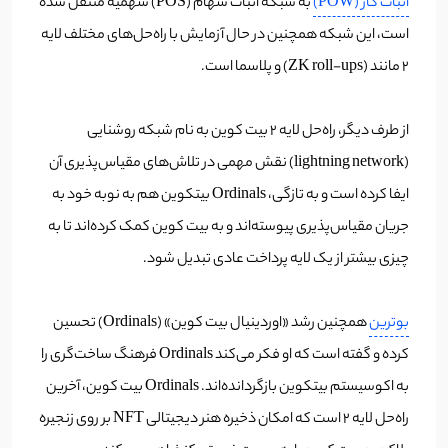
اثبات کار (POW)
به شبکه اثبات سهام (POS) سهمیه منتقل شده
است، این شبکه همچنین در حال آزمایش با راه‌حل‌های مختلف لایه
2 مانند (ZK roll-ups) و پلاسما است.
از طرف دیگر، راه‌حل لایه 2 بیت کوین به نام شبکه روشنایی
(lightning network) نقش مهمی در تلاش‌های مقیاس‌پذیری آن
ایفا کرده است و به تازگی، Ordinals بیتکوین هم به نوبه خود به
جریان مقیاس‌پذیری پیوسته‌اند و به بیت کوین کمک کرده‌اند تا به
چیزی بیشتر از یک لایه پرداخت عادی تبدیل شود.
بوترین
همچنین رشد «اوردینیال بیت کوین» (Ordinals) تحسین
کرده و گفته است که او فکر می‌کند Ordinals فرهنگ ساخت‌گری را
به اکوسیستم بیتکوین بازگردانده‌اند. Ordinals بیت کوین، آخرین
راه‌حل لایه 2 است که امکان ذخیره هنر دیجیتالی NFT بر روی زنجیره