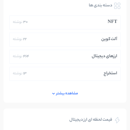
دسته بندی ها
NFT
30
نوشته
آلت کوین
22
نوشته
ارزهای دیجیتال
464
نوشته
استخراج
13
نوشته
ایران
250
نوشته
مشاهده بیشتر
بازی های کریپتویی
5
نوشته
قیمت لحظه ای ارز دیجیتال
بلاکچین
112
نوشته