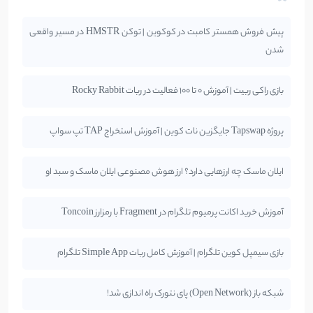
پیش فروش همستر کامبت در کوکوین | توکن HMSTR در مسیر واقعی
شدن
بازی راکی ربیت | آموزش 0 تا 100 فعالیت در ربات Rocky Rabbit
پروژه Tapswap جایگزین نات کوین | آموزش استخراج TAP تپ سواپ
ایلان ماسک چه ارزهایی دارد؟ ارز هوش مصنوعی ایلان ماسک و سبد او
آموزش خرید اکانت پرمیوم تلگرام در Fragment با رمزارز Toncoin
بازی سیمپل کوین تلگرام | آموزش کامل ربات Simple App تلگرام
شبکه باز (Open Network) پای نتورک راه اندازی شد!