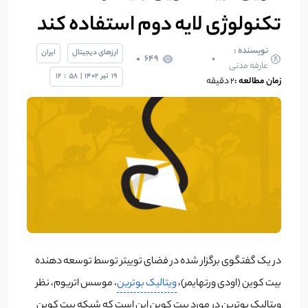
تکنولوژی لایه دوم استفاده کند
نویسنده :
ارزهای دیجیتال
ایران
649
عارفه مدنی
19
تیر
1402
|
58
:
12
زمان مطالعه :
۲ دقیقه
در یک گفتگوی برگزار شده در فضای توییتر توسط توسعه دهنده
بیت کوین (اودی ورتهایمر)،
ویتالیک بوترین
، موسس اتریوم، نظر
ویتالیک بوترین در مورد بیت کوین این است که شبکه بیت کوین