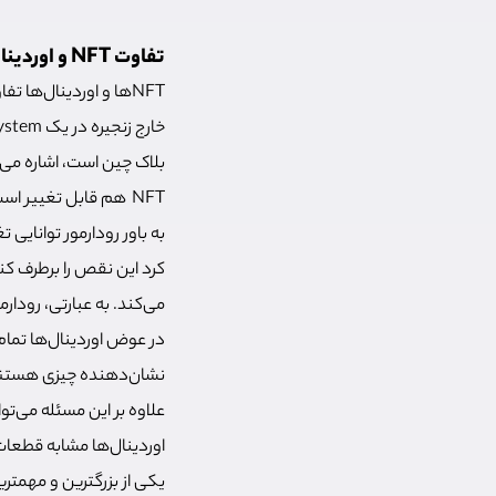
تفاوت NFT و اوردینال چیست؟
NFTها و اوردینال‌ها تفاوت‌های زیادی دارند و دقیقا شبیه هم نیستند. در شبکه
بلاک چین است، اشاره می‌کن
NFT هم قابل تغییر است. به عبارتی کاربر می‌تواند متادیتای یک NFT را عوض کنند.
به باور رودارمور توانایی تغییر متادیتای یک NFT، باعث شده T
کرد این نقص را برطرف کند
می‌کند. به عبارتی، رودار
در عوض اوردینال‌ها تمام
نشان‌دهنده چیزی هستند ک
علاوه بر این مسئله می‌تو
اوردینال‌ها مشابه قطعات
یکی از بزرگترین و مهمتری