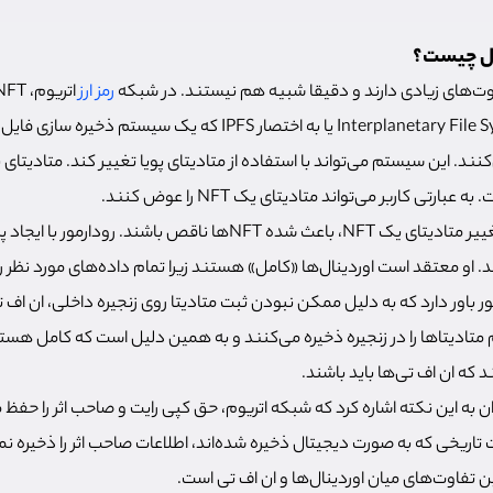
رمز ارز
خارج زنجیره در یک Interplanetary File System یا به اختصار IPFS که یک سی
ند. این سیستم می‌تواند با استفاده از متادیتای پویا تغییر کند. متادیتای ب
NFها ناقص باشند. رودارمور با ایجاد پروتکل
. او معتقد است اوردینال‌ها «کامل» هستند زیرا تمام داده‌های مورد نظر را 
مور باور دارد که به دلیل ممکن نبودن ثبت متادیتا روی زنجیره داخلی، ان ا
 متادیتاها را در زنجیره ذخیره می‌کنند و به همین دلیل است که کامل هستن
ه ان اف تی‌ها باید باشند.
ان به این نکته اشاره کرد که شبکه اتریوم، حق کپی رایت و صاحب اثر را حفظ 
 تاریخی که به صورت دیجیتال ذخیره شده‌اند، اطلاعات صاحب اثر را ذخیره نم
ن تفاوت‌های میان اوردینال‌ها و ان اف تی است.