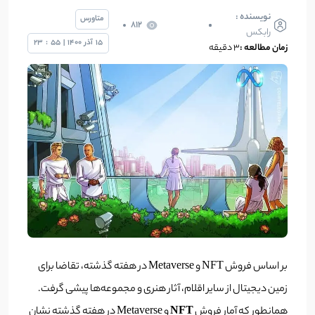
نویسنده :
متاورس
812
رابکس
15
آذر
1400
|
55
:
23
زمان مطالعه :
۳ دقیقه
بر اساس فروش NFT و Metaverse در هفته گذشته، تقاضا برای
زمین دیجیتال از سایر اقلام، آثار هنری و مجموعه‌ها پیشی گرفت.
همانطور که آمار فروش
NFT
و Metaverse در هفته گذشته نشان