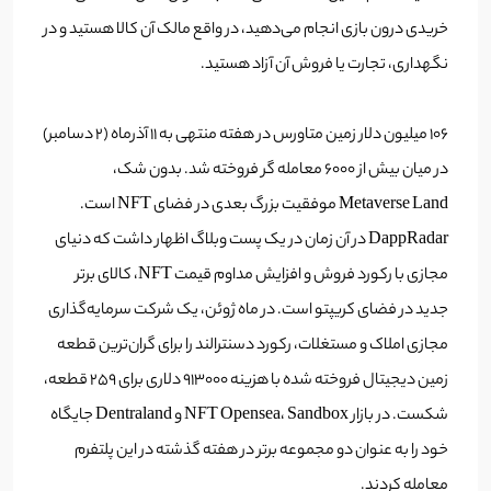
خریدی درون بازی انجام می‌دهید، در واقع مالک آن کالا هستید و در
نگهداری، تجارت یا فروش آن آزاد هستید.
106
میلیون دلار زمین متاورس در هفته منتهی به ۱۱ آذرماه (2 دسامبر)
در میان بیش از 6000 معامله گر فروخته شد. بدون شک،
Metaverse Land موفقیت بزرگ بعدی در فضای NFT است.
DappRadar در آن زمان در یک پست وبلاگ اظهار داشت که دنیای
مجازی با رکورد فروش و افزایش مداوم قیمت NFT، کالای برتر
جدید در فضای کریپتو است. در ماه ژوئن، یک شرکت سرمایه‌گذاری
مجازی املاک و مستغلات، رکورد دسنترالند را برای گران‌ترین قطعه
زمین دیجیتال فروخته شده با هزینه 913000 دلاری برای 259 قطعه،
شکست. در بازار NFT Opensea، Sandbox و Dentraland جایگاه
خود را به عنوان دو مجموعه برتر در هفته گذشته در این پلتفرم
معامله کردند.