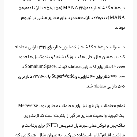
در هفته گذشته، از 225000 MANA (758,250 دلار) تا 50,000
MANA (220,000 دلار)، همه در دنیای مجازی مبتنی بر اتریوم
بودند.
دسنترالند در هفته گذشته 6.6 میلیون دلار برای 399 دارایی معامله
کرد. در همین حال، طی هفت روز گذشته کریپتووکسل‌ها حدود
650000 دلار برای 81 دارایی معامله کردند، Somnium Space با
492،000 دلار برای 40 دارایی، و SuperWorld با 227،600 دلار برای
506 دارایی معامله شد.
تمام معاملات برتر آنها نیز برای معاملات مجازی بود. Metaverse
یک تجربه واقعیت مجازی فراگیر از اینترنت است که از فناوری
بلاک‌چین و توکن‌های غیرقابل تعویض (NFT) برای پرداخت و
مالکیت اقلام آنلاین استفاده می‌کند. به عنوان مثال، هنگامی که