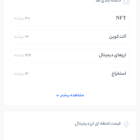
دسته بندی ها
NFT
30
نوشته
آلت کوین
22
نوشته
ارزهای دیجیتال
464
نوشته
استخراج
13
نوشته
ایران
250
نوشته
مشاهده بیشتر
بازی های کریپتویی
5
نوشته
قیمت لحظه ای ارز دیجیتال
بلاکچین
112
نوشته