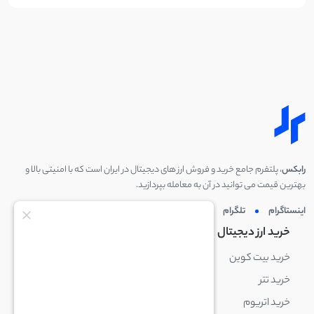
رابکس
، پلتفرم جامع خرید و فروش ارز های دیجیتال در ایران است که با امنیتی بالا و
بهترین قیمت می توانید در آن به معامله بپردازید.
اینستاگرام
تلگرام
توئیتر
لینکدین
خرید ارز دیجیتال
خرید ارز دیجیتال
خرید بیت کوین
خرید بایننس کوین
خرید تتر
خرید شیبا اینو
خرید اتریوم
خرید لایت کوین