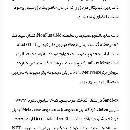
داد، زمین دیجیتال در بازاری که در حال حاضر یک بازار بسیار پرسود
است، تقاضای زیادی دارد.
داده های پلتفرم معیارهای صنعت، NonFungible، نشان می‌دهد
که در هفته گذشته بیش از 300 میلیون دلار فروش NFT داشته
است. از این مجموع، تقریبا یک چهارم مربوط به زمین دیجیتال در
Sandbox Metaverse بوده است. در هفته گذشته، هر یک از ده
فروش برتر NFT Metaverse در پنج مجموعه برتر مربوط به سرزمین
دیجیتال درون بازی بود.
Sandbox در هفته گذشته در مجموع 70.5 میلیون دلار با 4433
دارایی معامله کرد که این مجموعه را به مجموعه Metaverse تبدیل
کرد که بیشترین درآمد را داشت. اگرچه Decentraland از نظر حجم
معاملات در رتبه دوم قرار گرفت، ده گران‌ترین فروش متاورس NFT