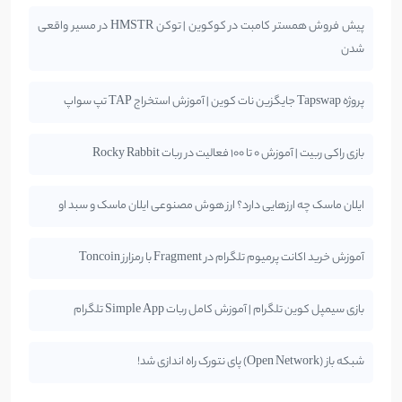
پیش فروش همستر کامبت در کوکوین | توکن HMSTR در مسیر واقعی
شدن
پروژه Tapswap جایگزین نات کوین | آموزش استخراج TAP تپ سواپ
بازی راکی ربیت | آموزش 0 تا 100 فعالیت در ربات Rocky Rabbit
ایلان ماسک چه ارزهایی دارد؟ ارز هوش مصنوعی ایلان ماسک و سبد او
آموزش خرید اکانت پرمیوم تلگرام در Fragment با رمزارز Toncoin
بازی سیمپل کوین تلگرام | آموزش کامل ربات Simple App تلگرام
شبکه باز (Open Network) پای نتورک راه اندازی شد!