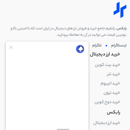
رابکس
، پلتفرم جامع خرید و فروش ارز های دیجیتال در ایران است که با امنیتی بالا و
بهترین قیمت می توانید در آن به معامله بپردازید.
اینستاگرام
تلگرام
توئیتر
لینکدین
خرید ارز دیجیتال
خرید ارز دیجیتال
خرید بیت کوین
خرید بایننس کوین
خرید تتر
خرید شیبا اینو
خرید اتریوم
خرید لایت کوین
خرید ترون
خرید ریپل
خرید دوج کوین
خرید بیت کوین کش
رابکس
آکادمی رابکس
خرید ارز دیجیتال
بلاک چین چیست