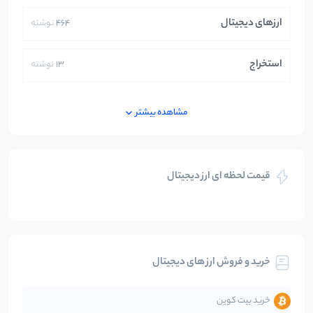
ارزهای دیجیتال
464
نوشته
استخراج
13
نوشته
ایران
250
نوشته
مشاهده بیشتر
بازی های کریپتویی
5
نوشته
قیمت لحظه ای ارز دیجیتال
بلاکچین
112
نوشته
بیت کوین
104
نوشته
خرید و فروش ارز های دیجیتال
تحلیل
86
نوشته
خرید بیت کوین
جهان
99
نوشته