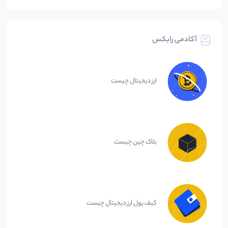
آکادمی رابکس
ارز دیجیتال چیست
بلاک چین چیست
کیف پول ارز دیجیتال چیست