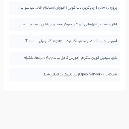
پروژه Tapswap جایگزین نات کوین | آموزش استخراج TAP تپ سواپ
ایلان ماسک چه ارزهایی دارد؟ ارز هوش مصنوعی ایلان ماسک و سبد او
آموزش خرید اکانت پرمیوم تلگرام در Fragment با رمزارز Toncoin
بازی سیمپل کوین تلگرام | آموزش کامل ربات Simple App تلگرام
شبکه باز (Open Network) پای نتورک راه اندازی شد!