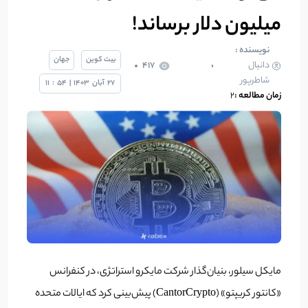
میلیون دلار برساند!
نویسنده :
بیت کوین
جهان
دانیال
417
شاطرپور
27
آبان
1403
|
54
:
11
زمان مطالعه :
2
مایکل سیلور، بنیان‌گذار شرکت مایکرو استراتژی، در کنفرانس
«کانتور کریپتو» (CantorCrypto) پیش‌بینی کرد که ایالات متحده