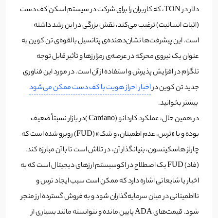
دلار در TON، که کاربران را برای شرکت در سیستم اسکن کف دست
(اثبات انسانیت) ترغیب می‌کند، نقش بزرگی در این رشد داشته
است. این پیشرفت‌ها نشان‌دهنده‌ی پتانسیل بالقوه‌ی تن کوین به
عنوان یک نیروی محرکه در عرصه‌ی رمزارزها و تأثیر قابل توجه
تلگرام در افزایش پذیرش و استفاده از آن است. در مورد این فناوری
جدید تن کوین در
اخبار احراز هویت با کف دست ممکن می‌شود
بیشتر بخوانید.
در همین حال، عملکرد کاردانو (Cardano )در بازار نسبتاً ضعیف
بوده و با «ترس، عدم اطمینان، و شک» (FUD) روبرو شده است که
چارلز هاسکینسون، بنیانگذار آن، در تلاش است تا با آن مبارزه کند.
(فاد)‌ FUD یک اصطلاح در اکوسیستم ارزهای دیجیتال است که به
اخبار یا شایعاتی اشاره دارد که ممکن است سبب ایجاد ترس و
نااطمینانی در میان سرمایه‌گذاران شود و به فروش گسترده ارز منجر
شود. قیمت‌های ADA پایین مانده و نتوانسته مانند بسیاری از