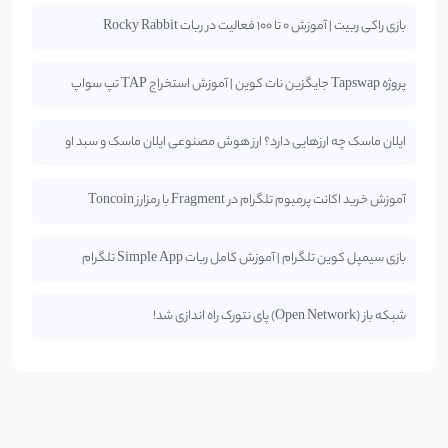
بازی راکی ربیت | آموزش 0 تا 100 فعالیت در ربات Rocky Rabbit
پروژه Tapswap جایگزین نات کوین | آموزش استخراج TAP تپ سواپ
ایلان ماسک چه ارزهایی دارد؟ ارز هوش مصنوعی ایلان ماسک و سبد او
آموزش خرید اکانت پرمیوم تلگرام در Fragment با رمزارز Toncoin
بازی سیمپل کوین تلگرام | آموزش کامل ربات Simple App تلگرام
شبکه باز (Open Network) پای نتورک راه اندازی شد!