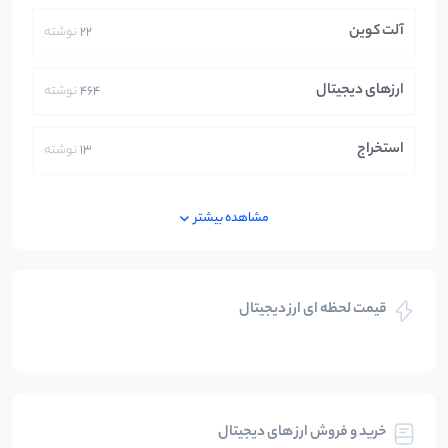
آلت کوین
22
نوشته
ارزهای دیجیتال
464
نوشته
استخراج
13
نوشته
ایران
250
نوشته
مشاهده بیشتر
بازی های کریپتویی
5
نوشته
قیمت لحظه ای ارز دیجیتال
بلاکچین
112
نوشته
بیت کوین
104
نوشته
خرید و فروش ارز های دیجیتال
تحلیل
86
نوشته