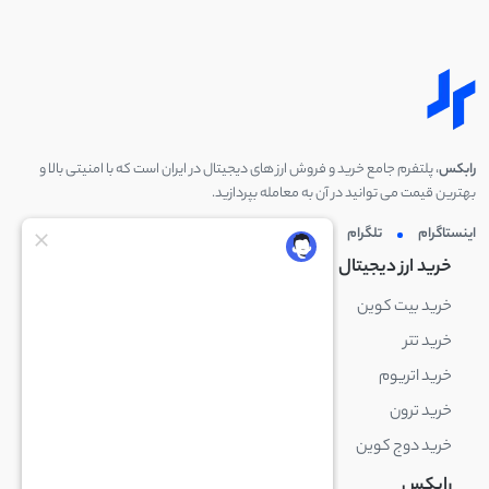
رابکس
، پلتفرم جامع خرید و فروش ارز های دیجیتال در ایران است که با امنیتی بالا و
بهترین قیمت می توانید در آن به معامله بپردازید.
اینستاگرام
تلگرام
توئیتر
لینکدین
خرید ارز دیجیتال
خرید ارز دیجیتال
خرید بیت کوین
خرید بایننس کوین
خرید تتر
خرید شیبا اینو
خرید اتریوم
خرید لایت کوین
خرید ترون
خرید ریپل
خرید دوج کوین
خرید بیت کوین کش
رابکس
آکادمی رابکس