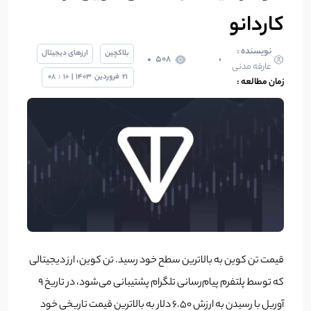
کاردانو
نویسنده :
بلاکچین
ارزهای دیجیتال
508
عارفه مدنی
21
فروردین
1403
|
10
:
08
زمان مطالعه :
قیمت تن کوین به بالاترین سطح خود رسید. تن کوین، ارز دیجیتالی
که توسط پلتفرم پیام‌رسانی تلگرام پشتیبانی می‌شود، در تاریخ ۹
آوریل با رسیدن به ارزش ۶.۵۰ دلار به بالاترین قیمت تاریخی خود