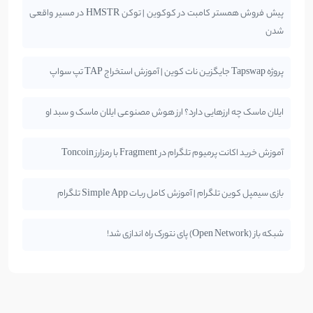
پیش فروش همستر کامبت در کوکوین | توکن HMSTR در مسیر واقعی
شدن
پروژه Tapswap جایگزین نات کوین | آموزش استخراج TAP تپ سواپ
ایلان ماسک چه ارزهایی دارد؟ ارز هوش مصنوعی ایلان ماسک و سبد او
آموزش خرید اکانت پرمیوم تلگرام در Fragment با رمزارز Toncoin
بازی سیمپل کوین تلگرام | آموزش کامل ربات Simple App تلگرام
شبکه باز (Open Network) پای نتورک راه اندازی شد!