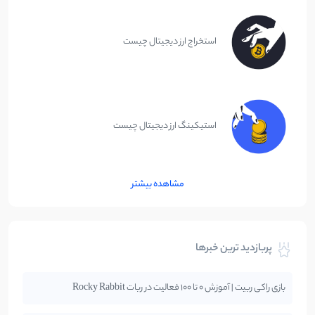
استخراج ارز دیجیتال چیست
استیکینگ ارز دیجیتال چیست
مشاهده بیشتر
پربازدید ترین خبرها
بازی راکی ربیت | آموزش 0 تا 100 فعالیت در ربات Rocky Rabbit