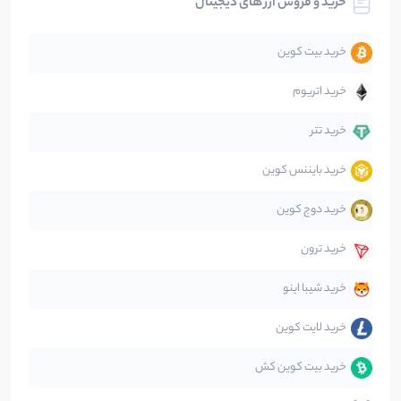
خرید و فروش ارز های دیجیتال
تحلیل
86
نوشته
خرید بیت کوین
جهان
99
نوشته
خرید اتریوم
دیفای
14
نوشته
خرید تتر
خرید بایننس کوین
صرافی‌ها
38
نوشته
خرید دوج کوین
قانون‌گذاری
40
نوشته
خرید ترون
متاورس
5
نوشته
خرید شیبا اینو
خرید لایت کوین
خرید بیت کوین کش