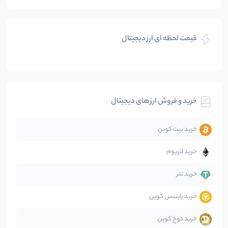
بازی های کریپتویی
5
نوشته
قیمت لحظه ای ارز دیجیتال
بلاکچین
112
نوشته
بیت کوین
104
نوشته
خرید و فروش ارز های دیجیتال
تحلیل
86
نوشته
خرید بیت کوین
جهان
99
نوشته
خرید اتریوم
دیفای
14
نوشته
خرید تتر
خرید بایننس کوین
صرافی‌ها
38
نوشته
خرید دوج کوین
قانون‌گذاری
40
نوشته