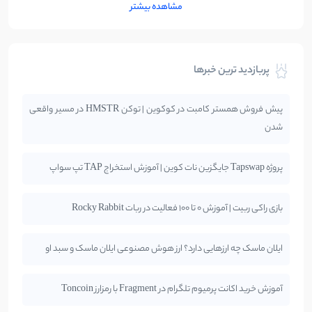
مشاهده بیشتر
پربازدید ترین خبرها
پیش فروش همستر کامبت در کوکوین | توکن HMSTR در مسیر واقعی
شدن
پروژه Tapswap جایگزین نات کوین | آموزش استخراج TAP تپ سواپ
بازی راکی ربیت | آموزش 0 تا 100 فعالیت در ربات Rocky Rabbit
ایلان ماسک چه ارزهایی دارد؟ ارز هوش مصنوعی ایلان ماسک و سبد او
آموزش خرید اکانت پرمیوم تلگرام در Fragment با رمزارز Toncoin