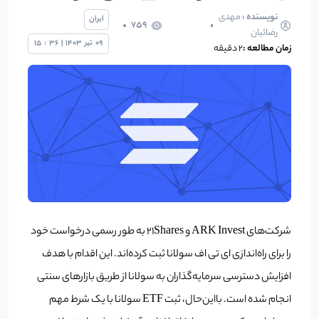
نویسنده :
مهدی
ایران
759
رضائیان
09
تیر
1403
|
36
:
15
زمان مطالعه :
2 دقیقه
شرکت‌های ARK Invest و ٢١Shares به طور رسمی درخواست خود
را برای راه‌اندازی‌ ای تی اف سولانا ثبت کرده‌اند. این اقدام با هدف
افزایش دسترسی سرمایه‌گذاران به سولانا از طریق بازار‌های سنتی
انجام شده است. با‌این‌حال، ثبت ETF سولانا با یک شرط مهم