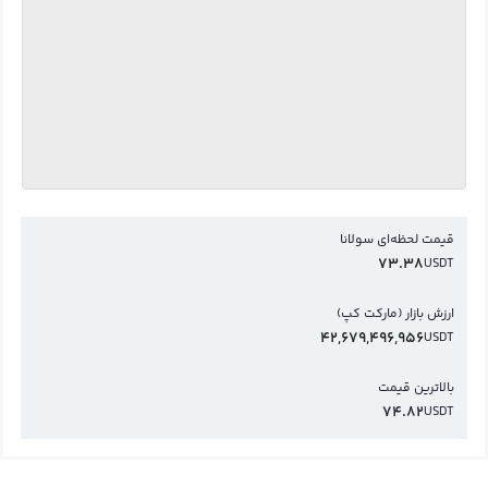
قیمت لحظه‌ای سولانا
73.38
USDT
ارزش بازار (مارکت کپ)
42,679,496,956
USDT
بالاترین قیمت
74.82
USDT