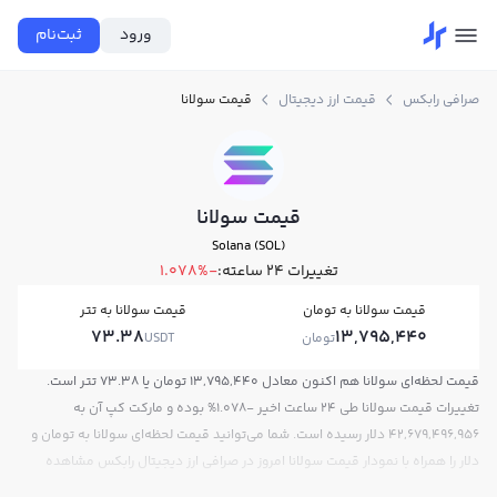
ورود
ثبت‌نام
صرافی رابکس
قیمت ارز دیجیتال
قیمت سولانا
قیمت سولانا
Solana (SOL)
تغییرات ۲۴ ساعته:
-1.078%
قیمت سولانا به تومان
قیمت سولانا به تتر
73.38
13,795,440
تومان
USDT
قیمت لحظه‌ای سولانا هم اکنون معادل 13,795,440 تومان یا 73.38 تتر است.
تغییرات قیمت سولانا طی 24 ساعت اخیر -1.078% بوده و مارکت کپ آن به
42,679,496,956 دلار رسیده است. شما می‌توانید قیمت لحظه‌ای سولانا به تومان و
دلار را همراه با نمودار قیمت سولانا امروز در صرافی ارز دیجیتال رابکس مشاهده
کنید.