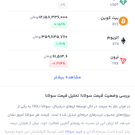
0%
USDT
12,158,336,000
تومان
بیت کوین
0.156%
BTC
359,835,760
تومان
اتریوم
1.161%
ETH
61,513.6
تومان
ترون
-0.274%
TRX
مشاهده بیشتر
بررسی وضعیت قیمت سولانا؛ تحلیل قیمت سولانا
در میان بازار به سرعت در حال توسعه ارزهای دیجیتال، سولانا (SOL) به یکی از
پروژه‌های محبوب تریدرهای حرفه‌ای تبدیل شده است. قیمت هر سولانا امروز نشان
میدهد که ارزش این ارز نسبت به روزهای آغازین فعالیت خود، بیش از هزاران درصد
رشد کرده است! سرمایه‌گذاری و
خرید سولانا
اغلب توسط کارشناسان این حوزه توصیه