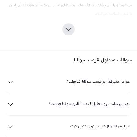
می‌شود؛ زیرا این پروژه با ویژگی‌های برجسته‌ای نظیر سرعت بالا و هزینه‌های پایین
تراکنش شناخته می‌شود.
از آنجایی که بسیاری از فعالان صنعت کریپتو پیگیر بررسی تحلیل قیمت SOL، نمودار
سولانا و چشم‌انداز آینده Solana هستند؛ در این صفحه از صرافی ارز دیجیتال رابکس
قصد داریم به بخش‌های مختلف اکوسیستم سولانا بپردازیم: قیمت ارز سولانا امروز،
تاریخچه قیمت سولانا، نمودار SOL و پیش بینی قیمت سولانا مواردی هستند که در
سوالات متداول قیمت سولانا
ادامه مورد بررسی قرار خواهیم داد.
تاریخچه قیمت سولانا؛ روند قیمت سولانا از آغاز تا به امروز
عوامل تاثیرگذار بر قیمت سولانا کدام‌اند؟
ارز سولانا در سال 2020 به عنوان یک بلاکچین لایه 1 و رقیب اتریوم معرفی شد.
بررسی تاریخچه
قیمت لحظه ای ارزهای دیجیتال
نشان می‌دهد که اغلب این پروژه‌ها
در سال‌های ابتدایی فعالیت خود نوسانات شدیدی داشته‌اند؛ روند قیمت سولانا نیز
بهترین سایت برای تحلیل قیمت آنلاین سولانا چیست؟
خارج از این قاعده نیست. این پروژه در ابتدای فعالیت خود در محدوده‌های قیمتی
زیر ۱ دلار شروع به کار کرد و تا محدوده‌های بیش از 200 دلار افزایش یافت.
اخبار سولانا را از کجا می‌توان دنبال کرد؟
یکی از دلایل اصلی رشد قیمت ارز سولانا، استقبال از پروژه‌های صنعت دیفای و NFT