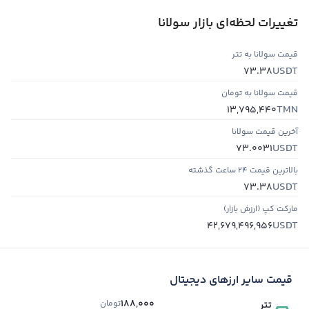
تغییرات لحظه‌ای بازار سولانا
قیمت سولانا به تتر
USDT
73.38
قیمت سولانا به تومان
TMN
13,795,440
آخرین قیمت سولانا
USDT
73.0031
بالاترین قیمت ۲۴ ساعت گذشته
USDT
73.38
مارکت کپ (ارزش بازار)
USDT
42,679,496,956
قیمت سایر ارزهای دیجیتال
188,000
تومان
تتر