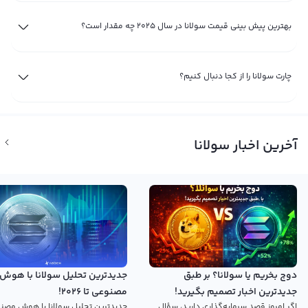
روی بلاکچین Solana بوده است. پروژه‌های مختلفی مانند سرم (Serum) و ریدیوم
(Raydium) که از
بهترین دکس‌ های شبکه سولانا
محسوب می‌شوند، از بلاکچین
بهترین پیش بینی قیمت سولانا در سال 2025 چه مقدار است؟
سولانا برای تراکنش‌های سریع و ارزان استفاده می‌کنند. همچنین افزایش تعداد
اپلیکیشن‌های غیرمتمرکز (dApps) که روی شبکه سولانا ساخته شده‌اند، افزایش
چارت سولانا را از کجا دنبال کنیم؟
تقاضا برای سولانا و به نوبه‌ی خود رشد قیمت فعلی سولانا SOL را به دنبال داشته
است.
پیش‌بینی قیمت سولانا؛ آیا رشد قیمت سولانا ادامه خواهد داشت؟
آخرین اخبار سولانا
یکی از نمودارهای رمزارزی که همواره توجه معامله‌گران کوتاه‌مدت و بلندمدت را به
خود جلب می‌کند، نمودار سولانا است؛ چارت سولانا به دلیل نوسانات قیمتی
قابل‌توجهی که در طول تاریخچه خود داشته است، همواره گزینه مناسبی برای
خریدوفروش‌های لحظه‌ای به نظر می‌رسد.
از سوی دیگر، وقتی با نگاهی بلندمدت‌تر به بررسی چارت سولانا به تومان می‌پردازیم؛
نسبت به
قیمت
اتریوم به تومان
یا اغلب ارزهای دیجیتال دیگر، قیمت سولانا توانسته
دوج بخریم یا سولانا؟ بر طبق
جدیدترین تحلیل سولانا با هوش
ضریب بازگشت سرمایه‌ای قابل‌توجه برای سرمایه‌گذاران اولیه خود ایجاد کند. قیمت
جدیدترین اخبار تصمیم بگیرید!
مصنوعی تا 2026!
سولانا به تومان از زمان راه‌اندازی این پروژه بیش از 30 هزار درصد رشد کرده است؛
اگر امروز قصد سرمایه‌گذاری دارید، سؤال
جدیدترین تحلیل سولانا با هوش مصن