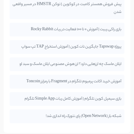
پیش فروش همستر کامبت در کوکوین | توکن HMSTR در مسیر واقعی
شدن
بازی راکی ربیت | آموزش 0 تا 100 فعالیت در ربات Rocky Rabbit
پروژه Tapswap جایگزین نات کوین | آموزش استخراج TAP تپ سواپ
ایلان ماسک چه ارزهایی دارد؟ ارز هوش مصنوعی ایلان ماسک و سبد او
آموزش خرید اکانت پرمیوم تلگرام در Fragment با رمزارز Toncoin
بازی سیمپل کوین تلگرام | آموزش کامل ربات Simple App تلگرام
شبکه باز (Open Network) پای نتورک راه اندازی شد!