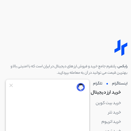
رابکس
، پلتفرم جامع خرید و فروش ارز های دیجیتال در ایران است که با امنیتی بالا و
بهترین قیمت می توانید در آن به معامله بپردازید.
اینستاگرام
تلگرام
توئیتر
لینکدین
خرید ارز دیجیتال
خرید ارز دیجیتال
خرید بیت کوین
خرید بایننس کوین
خرید تتر
خرید شیبا اینو
خرید اتریوم
خرید لایت کوین