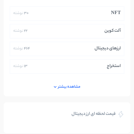
NFT
30
نوشته
آلت کوین
22
نوشته
ارزهای دیجیتال
464
نوشته
استخراج
13
نوشته
ایران
250
نوشته
مشاهده بیشتر
بازی های کریپتویی
5
نوشته
قیمت لحظه ای ارز دیجیتال
بلاکچین
112
نوشته