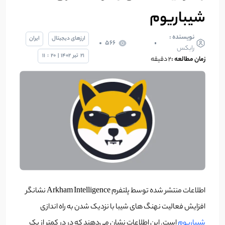
شیباریوم
نویسنده :
ارزهای دیجیتال
ایران
566
رابکس
21
تیر
1402
|
20
:
11
زمان مطالعه :
2 دقیقه
اطلاعات منتشر شده توسط پلتفرم Arkham Intelligence نشانگر
افزایش فعالیت نهنگ های شیبا با نزدیک شدن به راه اندازی
شیباریوم
است. این اطلاعات نشان می‌دهند که در در کمتر از یک