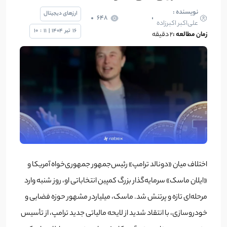
نویسنده :
ارزهای دیجیتال
648
علی‌اکبر اکبرزاده
16
تیر
1404
|
11
:
10
زمان مطالعه :
2 دقیقه
اختلاف میان «دونالد ترامپ» رئیس‌جمهور جمهوری‌خواه آمریکا و
«ایلان ماسک» سرمایه‌گذار بزرگ کمپین انتخاباتی او، روز شنبه وارد
مرحله‌ای تازه و پرتنش شد. ماسک، میلیاردر مشهور حوزه فضایی و
خودروسازی، با انتقاد شدید از لایحه مالیاتی جدید ترامپ، از تأسیس