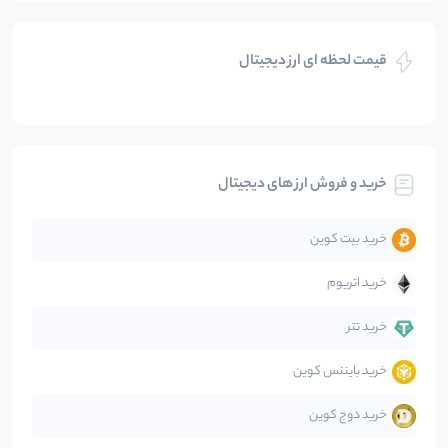
بازی های کریپتویی
5
نوشته
قیمت لحظه ای ارز دیجیتال
بلاکچین
112
نوشته
بیت کوین
104
نوشته
خرید و فروش ارز های دیجیتال
تحلیل
86
نوشته
خرید بیت کوین
جهان
99
نوشته
خرید اتریوم
دیفای
14
نوشته
خرید تتر
خرید بایننس کوین
صرافی‌ها
38
نوشته
خرید دوج کوین
قانون‌گذاری
40
نوشته