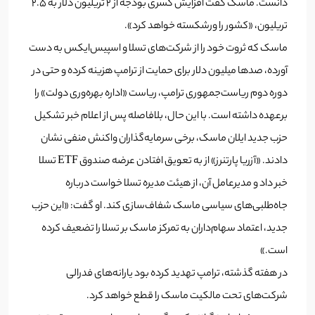
دانست. ماسک گفت افزایش کسری بودجه از ۲ تریلیون دلار به ۲.۵
تریلیون، «کشور را ورشکسته خواهد کرد».
ماسک که ثروت خود را از شرکت‌های تسلا و اسپیس‌ایکس به دست
آورده، صدها میلیون دلار برای حمایت از ترامپ هزینه کرده و حتی در
دوره دوم ریاست‌جمهوری ترامپ، ریاست «اداره بهره‌وری دولت» را
برعهده داشته است. با این حال، بلافاصله پس از اعلام خبر تشکیل
حزب جدید ایلان ماسک، برخی سرمایه‌گذاران واکنش منفی نشان
دادند. «آزریا پارتنرز» از به تعویق افتادن عرضه صندوق ETF تسلا
خبر داد و مدیرعامل آن، از هیئت مدیره تسلا خواست درباره
جاه‌طلبی‌های سیاسی ماسک شفاف‌سازی کند. او گفت: «این حزب
جدید، اعتماد سهام‌داران به تمرکز ماسک بر تسلا را تضعیف کرده
است.»
در هفته گذشته، ترامپ تهدید کرده بود یارانه‌های فدرالی
شرکت‌های تحت مالکیت ماسک را قطع خواهد کرد.