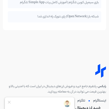
بازی سیمپل کوین تلگرام | آموزش کامل ربات Simple App تلگرام
شبکه باز (Open Network) پای نتورک راه اندازی شد!
رابکس
، پلتفرم جامع خرید و فروش ارز های دیجیتال در ایران است که با امنیتی بالا و
بهترین قیمت می توانید در آن به معامله بپردازید.
اینستاگرام
تلگرام
توئیتر
لینکدین
خرید ارز دیجیتال
خرید ارز دیجیتال