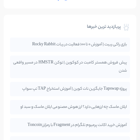
پربازدید ترین خبرها
بازی راکی ربیت | آموزش 0 تا 100 فعالیت در ربات Rocky Rabbit
پیش فروش همستر کامبت در کوکوین | توکن HMSTR در مسیر واقعی
شدن
پروژه Tapswap جایگزین نات کوین | آموزش استخراج TAP تپ سواپ
ایلان ماسک چه ارزهایی دارد؟ ارز هوش مصنوعی ایلان ماسک و سبد او
آموزش خرید اکانت پرمیوم تلگرام در Fragment با رمزارز Toncoin