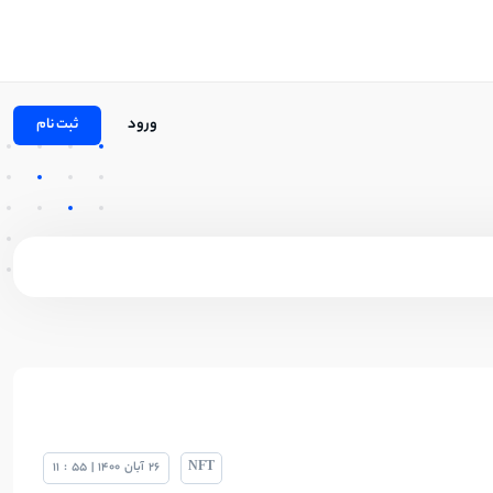
ورود
ثبت نام
NFT
26
آبان
1400
|
55
:
11