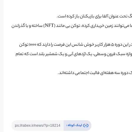
دنیای بازی مجازی سندباکس این امکان را به کاربران می‌دهد که با زمان صرف شده‌اشان در متاورس، با مدل “بازی کن، پول در بیاور” درآمد کسب کنند. گیمرها می‌توانند زمین خریداری کرده، توکن بی مانند (NFT) ساخته و با گذراندن
با توجه به اعلامیه امروز این شرکت، این رویداد تحت عنوان آلفا از 29 نوامبر(8 آذر) آغاز خواهد شد. این دوره تا 20 دسامبر 2021 (29 آذر 1400) ادامه خواهد یافت. در این دوره 5 هزار کاربر خوش شانس این فرصت را دارند که 1000 توکن
ت کنند؛ در ضمن NFTهای مختلف نیز در طی 18 مرحله و تجربه بازی نیز قابل دریافت است. آیتم‌های NFT شامل یک دروازه سبک قرون وسطی، یک اژدهای آبی و یک شمشیر بلند است که تمام
لینک کوتاه :