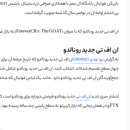
پی انتشار اولیه آن در نوامبر سال گذشته صورت گرفته است.
ان اف تی جدید رونالدو که با عنوان (ForeverCR7: The GOAT) به بازار عرضه شده است، احتمالاً تصاویر یا آثار هنری مربوط به کریستیانو رونالدو به صورت NFT ارائه می‌شود.
ان اف تی جدید رونالدو
به گزارش
یو تودی (utoday)
جمع‌آورندگان ان اف تی جدید رونالدو دارد ، مانند یک لباس فوتبال که شخ
انتشار سری جدید
ان اف تی
FTX و در همان زمانی که بازار کریپتو به سطح پایینی چندساله رسیده بود، رونمایی شد. به همین دلیل، CR7 NFT در آن دوره نتوانستند علاقه قابل توجهی را در بازار به خود جلب کند.