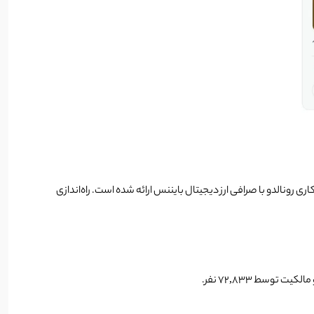
ان بخشی از برنامه جامع چند ساله همکاری رونالدو با صرافی ارز دیجیتال بایننس ارائه شده است. راه‌اندازی