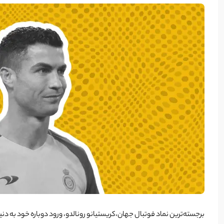
برجسته‌ترین نماد فوتبال جهان،کریستیانو رونالدو، ورود دوباره خود به دنیای هنر دیجیتال را با معرف