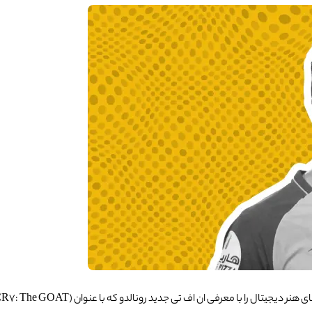
ی ان اف تی جدید رونالدو که با عنوان (ForeverCR7: The GOAT) شناخته می‌شود،به بازار