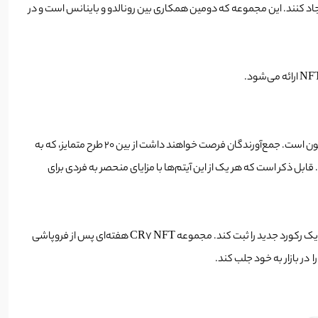
جیتال بایننس (Binance) همکاری کرده است تا مجموعه‌ای استثنایی از NFTهای خود را برای دوم ایجاد کنند. این مجموعه که دومین همکاری بین رونالدو و باینانس است و در
ان اف تی جدید رونالدو که تاریخ عرضه آن برای تاریخ 3 ژولای زمانبندی شده است، تجلیلی از اهداف حرفه‌ای و برجسته رونالدو تاکنون است. جمع‌آورندگان فرصت خواهند داشت از بین 20 طرح متمایز، که به
ر به فرد هستند و در کل 120 آیتم انحصاری در دسترس خریداران است. قابل ذکر است که هر یک از این آیتم‌ها با مزایای منحصر به فردی برای
جدید رونالدو فرصتی دوباره برای رونالدو است که با نگاهی به زمانبندی انتشار مجموعه قبلی خود،که با شرایط دشواری روبرو شد یک رکورد جدید را ثبت کند. مجموعه CR7 NFT هفته‌ای پس از فروپاشی