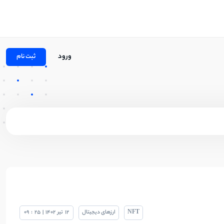
ورود
ثبت نام
NFT
ارزهای دیجیتال
12
تیر
1402
|
25
:
09