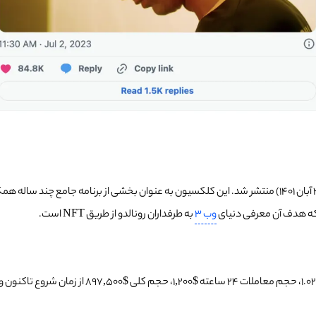
اولین کلکسیون NFT کریستیانو رونالدو روز جمعه مورخ 18 نوامبر 2022 (27 آبان 1401) منتشر شد. این کلکسیون به عنو
وب 3
به طرفداران رونالدو از طریق NFT است.