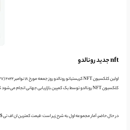
nft جدید رونالدو
کلکسیون NFT رونالدو توسط یک کمپین بازاریابی جهانی انجام می‌شود که هدف آن معرفی دنیای
در حال حاضر، آمار مجموعه اول به شرح زیر است: قیمت کمترین ان اف تی $1.02، حجم معاملات 24 ساعته $1,200، حجم کلی $897,500 از زمان شروع تاکنون و مالکیت توسط 72,833 نفر.