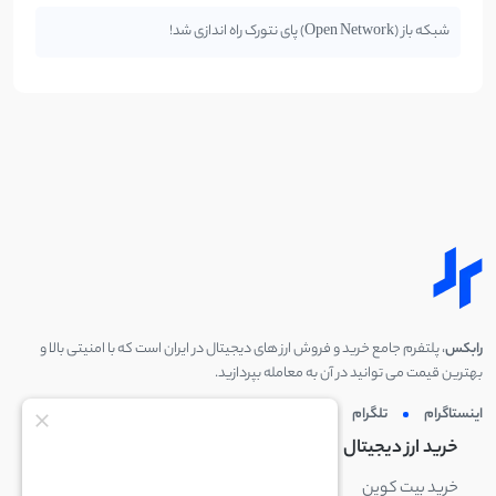
شبکه باز (Open Network) پای نتورک راه اندازی شد!
رابکس
، پلتفرم جامع خرید و فروش ارز های دیجیتال در ایران است که با امنیتی بالا و
بهترین قیمت می توانید در آن به معامله بپردازید.
اینستاگرام
تلگرام
توئیتر
لینکدین
خرید ارز دیجیتال
خرید ارز دیجیتال
خرید بیت کوین
خرید بایننس کوین