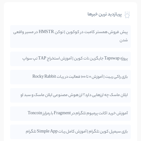
پربازدید ترین خبرها
پیش فروش همستر کامبت در کوکوین | توکن HMSTR در مسیر واقعی
شدن
پروژه Tapswap جایگزین نات کوین | آموزش استخراج TAP تپ سواپ
بازی راکی ربیت | آموزش 0 تا 100 فعالیت در ربات Rocky Rabbit
ایلان ماسک چه ارزهایی دارد؟ ارز هوش مصنوعی ایلان ماسک و سبد او
آموزش خرید اکانت پرمیوم تلگرام در Fragment با رمزارز Toncoin
بازی سیمپل کوین تلگرام | آموزش کامل ربات Simple App تلگرام