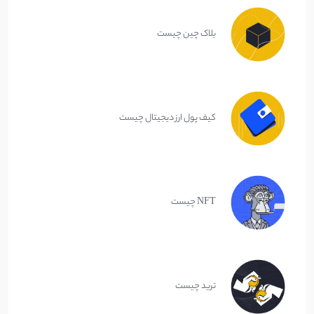
بلاک چین چیست
کیف پول ارز دیجیتال چیست
NFT چیست
ترید چیست