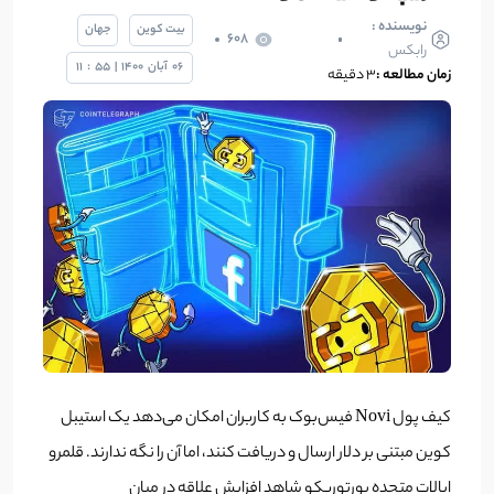
نویسنده :
بیت کوین
جهان
608
رابکس
06
آبان
1400
|
55
:
11
زمان مطالعه :
۳ دقیقه
کیف پول Novi فیس‌بوک به کاربران امکان می‌دهد یک استیبل
کوین مبتنی بر دلار ارسال و دریافت کنند، اما آن را نگه ندارند. قلمرو
ایالات متحده پورتوریکو شاهد افزایش علاقه در میان