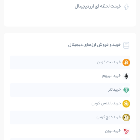
قیمت لحظه ای ارز دیجیتال
بلاکچین
112
نوشته
بیت کوین
104
نوشته
خرید و فروش ارز های دیجیتال
تحلیل
86
نوشته
خرید بیت کوین
جهان
99
نوشته
خرید اتریوم
دیفای
14
نوشته
خرید تتر
خرید بایننس کوین
صرافی‌ها
38
نوشته
خرید دوج کوین
قانون‌گذاری
40
نوشته
خرید ترون