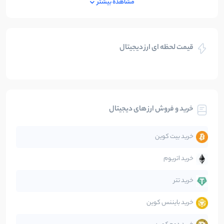
مشاهده بیشتر
بازی های کریپتویی
5
نوشته
قیمت لحظه ای ارز دیجیتال
بلاکچین
112
نوشته
بیت کوین
104
نوشته
خرید و فروش ارز های دیجیتال
تحلیل
86
نوشته
خرید بیت کوین
جهان
99
نوشته
خرید اتریوم
دیفای
14
نوشته
خرید تتر
خرید بایننس کوین
صرافی‌ها
38
نوشته