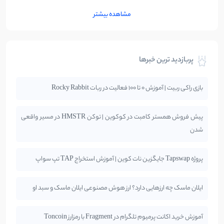
مشاهده بیشتر
پربازدید ترین خبرها
بازی راکی ربیت | آموزش 0 تا 100 فعالیت در ربات Rocky Rabbit
پیش فروش همستر کامبت در کوکوین | توکن HMSTR در مسیر واقعی
شدن
پروژه Tapswap جایگزین نات کوین | آموزش استخراج TAP تپ سواپ
ایلان ماسک چه ارزهایی دارد؟ ارز هوش مصنوعی ایلان ماسک و سبد او
آموزش خرید اکانت پرمیوم تلگرام در Fragment با رمزارز Toncoin