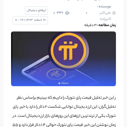
نویسنده :
ارزهای دیجیتال
علی‌اکبر
346
اکبرزاده
19
اسفند
1403
|
27
:
10
زمان مطالعه :
3 دقیقه
ر این خبر تحلیل قیمت پای نتورک را داریم که ببینیم براساس نظر
تحلیل‌گران، این ارز دیجیتال توانایی شکست 2 دلار را دارد یا خیر. پای
نتورک یکی از ترندترین ارزهای این روزهای بازار ارز دیجیتال است. در
زمان نوشتن این خبر، قیمت پای نتورک حوالی 1.4 دلار قرار دارد و 55