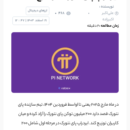
نویسنده :
ارزهای دیجیتال
علی‌اکبر
468
اکبرزاده
21
اسفند
1403
|
47
:
12
زمان مطالعه :
2 دقیقه
در ماه مارچ 2025 یعنی تا اواسط فروردین 1404، تیم سازنده پای
نتورک قصد دارد 200 میلیون توکن پای نتورک را آزاد کرده و میان
کاربران توزیع کند. ایردراپ پای نتورک در مرحله اول شامل 200