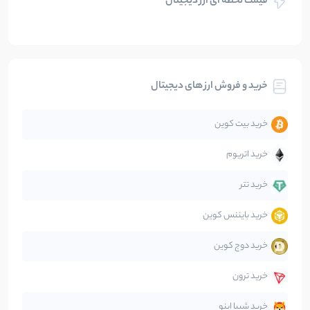
قیمت لحظه ای ارز دیجیتال
بلاکچین
112
نوشته
بیت کوین
104
نوشته
خرید و فروش ارز های دیجیتال
تحلیل
86
نوشته
خرید بیت کوین
جهان
99
نوشته
خرید اتریوم
دیفای
14
نوشته
خرید تتر
خرید بایننس کوین
صرافی‌ها
38
نوشته
خرید دوج کوین
قانون‌گذاری
40
نوشته
خرید ترون
متاورس
5
نوشته
خرید شیبا اینو