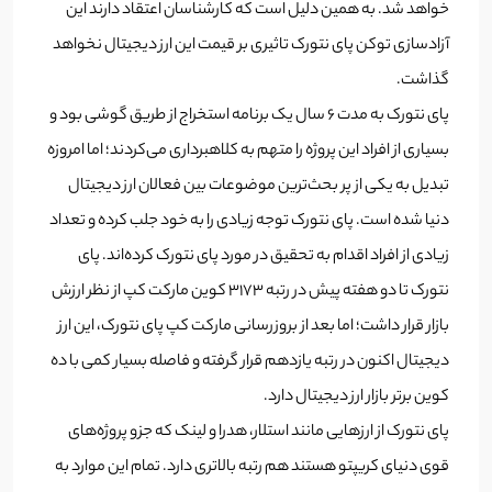
خواهد شد. به همین دلیل است که کارشناسان اعتقاد دارند این
آزادسازی توکن پای نتورک تاثیری بر قیمت این ارز دیجیتال نخواهد
گذاشت.
پای نتورک به مدت 6 سال یک برنامه استخراج از طریق گوشی بود و
بسیاری از افراد این پروژه را متهم به کلاهبرداری می‌کردند؛ اما امروزه
تبدیل به یکی از پر بحث‌ترین موضوعات بین فعالان ارز دیجیتال
دنیا شده است. پای نتورک توجه زیادی را به خود جلب کرده و تعداد
زیادی از افراد اقدام به تحقیق در مورد پای نتورک کرده‌اند. پای
نتورک تا دو هفته پیش در رتبه 3173 کوین مارکت کپ از نظر ارزش
بازار قرار داشت؛ اما بعد از بروزرسانی مارکت کپ پای نتورک، این ارز
دیجیتال اکنون در رتبه یازدهم قرار گرفته و فاصله بسیار کمی با ده
کوین برتر بازار ارز دیجیتال دارد.
پای نتورک از ارزهایی مانند استلار، هدرا و لینک که جزو پروژه‌های
قوی دنیای کریپتو هستند هم رتبه بالاتری دارد. تمام این موارد به