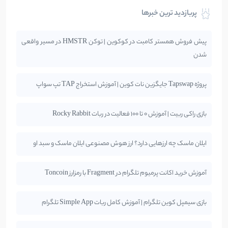
پربازدید ترین خبرها
پیش فروش همستر کامبت در کوکوین | توکن HMSTR در مسیر واقعی
شدن
پروژه Tapswap جایگزین نات کوین | آموزش استخراج TAP تپ سواپ
بازی راکی ربیت | آموزش 0 تا 100 فعالیت در ربات Rocky Rabbit
ایلان ماسک چه ارزهایی دارد؟ ارز هوش مصنوعی ایلان ماسک و سبد او
آموزش خرید اکانت پرمیوم تلگرام در Fragment با رمزارز Toncoin
بازی سیمپل کوین تلگرام | آموزش کامل ربات Simple App تلگرام