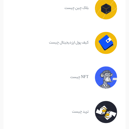
بلاک چین چیست
کیف پول ارز دیجیتال چیست
NFT چیست
ترید چیست