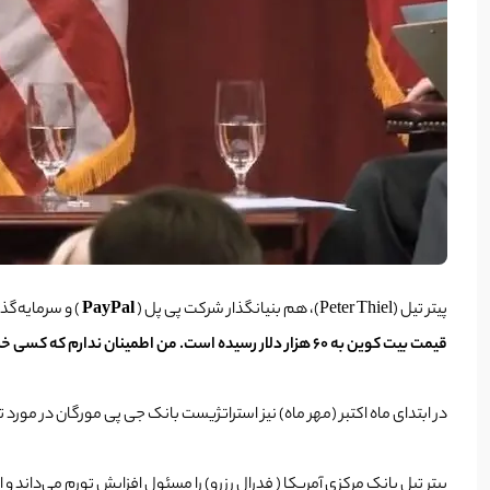
پیتر تیل (Peter Thiel)، هم بنیانگذار شرکت پی پل (
PayPal
) و سرمایه‌گذ
قیمت بیت کوین به 60 هزار دلار رسیده است. من اطمینان ندارم که کسی خریدی انجام دهد؛ اما این قیمت‌ها نشان می‌‌دهند در یک زمان بحرانی قرار داریم.
در ابتدای ماه اکتبر (مهر ماه) نیز استراتژیست بانک جی پی مورگان در مورد تورم اظهار نگرا
پیتر تیل بانک مرکزی آمریکا ( فدرال رزرو) را مسئول افزایش تورم می‌داند و 