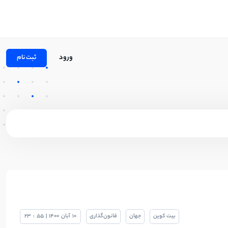
ورود
ثبت نام
بیت کوین
جهان
قانون‌گذاری
10
آبان
1400
|
55
:
23