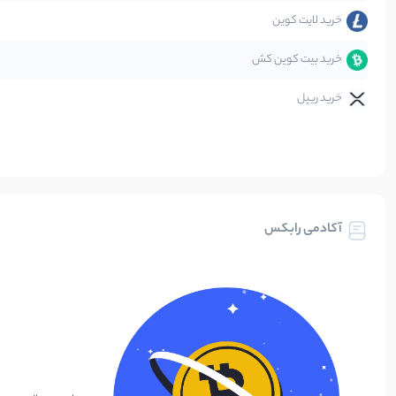
خرید لایت کوین
خرید بیت کوین کش
خرید ریپل
آکادمی رابکس