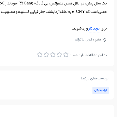
معنی است که e-CNY به لطف آزمایشات جغرافیایی گسترده و محبوبیت فزاینده CBDC ها، طی 12 ماه شاهد افزایش 3000 درصدی حجم تراکنش بود.
…
برای
خرید تتر
وارد شوید.
منبع :
کوین تلگراف
به این مقاله امتیاز دهید :
برچسب های مرتبط :
ارز دیجیتال