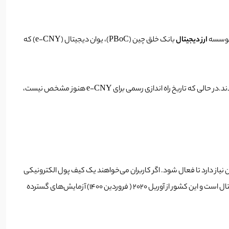
ارز دیجیتال
بانک خلق چین (PBoC)، یوان دیجیتال (e-CNY) که
مو در سخنانی در کنفرانس روز چهارشنبه گفت که تعداد حساب‌های یوآن دیجیتال به 140 میلیون رسید، در حالی که شرکت‌ها 10 میلیون حساب دیگر ایجاد کردند.در حالی که تاریخ راه اندازی رسمی برای e-CNY هنوز مشخص نیست،
ا توضیح داد. کیف پول پایه با سقف تراکنش سالانه 50000 یوان (7800 دلار) فقط به شماره تلفن نیاز دارد تا فعال شود. اگر کاربران می‌خواهند یک کیف پول الکترونیکی
CNY را برای تراکنش‌های نامحدود باز کنند، باید با شناسه شخصی به باجه بانک مراجعه کنند. چین به دنبال جایگزینی کامل پرداخت‌های نقدی با یوان دیجیتال است و این کشور از آوریل 2020 ( فروردین 1400) آزمایش‌های گسترده