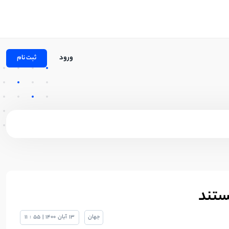
ورود
ثبت نام
جهان
13
آبان
1400
|
55
:
11