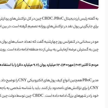
به گفته رئیس ارز دیجیتال CBDC
PBoC چین در کل تراکنش‌های پردازش شده به 62 میلیارد یوان رسید.
،
برای جایگزینی پول نقد در تراکنش‌های روزانه تصمیم گرفته است، در بین ا
چین به گسترش عرضه آزمایشی به بیش از ده منطقه ادامه داده است. رویتر
مردم تا اکتبر 2021 (مهر1400)، 62 میلیارد یوان (9.7 میلیارد دلار) را با استفاده از کیف پول‌های الکترونیکی CNY خرج کردند.
خود را در شهرهای بزرگ ادامه داده است. CBDC چین توسط دولت چین کنترل، ردیابی و در برنامه‌های گوشی‌های هوشمند ثبت می‌شود.