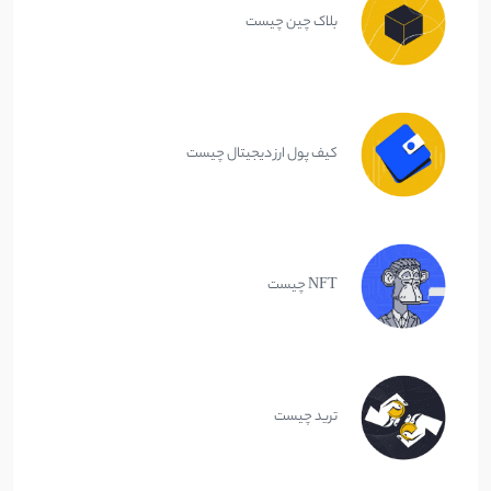
بلاک چین چیست
کیف پول ارز دیجیتال چیست
NFT چیست
ترید چیست