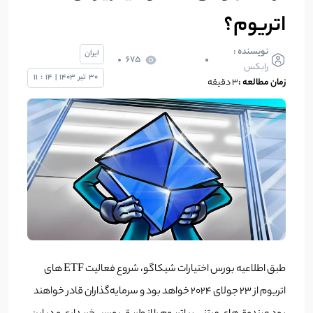
اتریوم؟
نویسنده :
ایران
675
رابکس
30
تیر
1403
|
14
:
11
زمان مطالعه :
۳ دقیقه
طبق اطلاعیه بورس اختیارات شیکاگو، شروع فعالیت ETF های
اتریوم از 23 جولای 2024 خواهد بود و سرمایه‌گذاران قادر خواهند