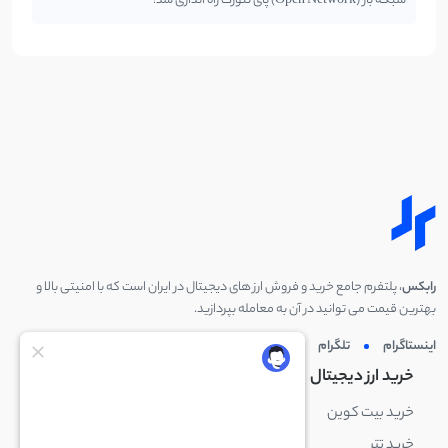
شبکه باز (Open Network) پای نتورک راه اندازی شد!
رابکس
، پلتفرم جامع خرید و فروش ارز های دیجیتال در ایران است که با امنیتی بالا و
بهترین قیمت می توانید در آن به معامله بپردازید.
اینستاگرام
تلگرام
توئیتر
لینکدین
خرید ارز دیجیتال
خرید ارز دیجیتال
خرید بیت کوین
خرید بایننس کوین
خرید تتر
خرید شیبا اینو