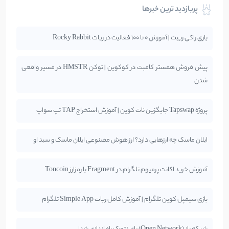
پربازدید ترین خبرها
بازی راکی ربیت | آموزش 0 تا 100 فعالیت در ربات Rocky Rabbit
پیش فروش همستر کامبت در کوکوین | توکن HMSTR در مسیر واقعی
شدن
پروژه Tapswap جایگزین نات کوین | آموزش استخراج TAP تپ سواپ
ایلان ماسک چه ارزهایی دارد؟ ارز هوش مصنوعی ایلان ماسک و سبد او
آموزش خرید اکانت پرمیوم تلگرام در Fragment با رمزارز Toncoin
بازی سیمپل کوین تلگرام | آموزش کامل ربات Simple App تلگرام