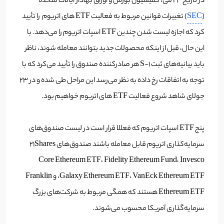
در تاریخ ۲۳ می، کمیسیون بورس و اوراق بهادار ایالات متحده
(
SEC
) تغییرات قوانین مربوط به فعالیت ETF های اتریوم را تأیید
کرد که اجازه لیست شدن چندین ETF اسپات اتریوم را می‌دهد. با
این حال، قبل از اینکه محصولات جدید بتوانند معامله شوند، ناظر
باید بیانیه‌های ثبت S-1 هر صادرکننده صندوق را تأیید می‌کرد که با
توجه به اتفاقات رخ داده به نظر می‌رسد این مراحل طی شده و در 23
جولای شاهد شروع فعالیت ETF های اتریوم خواهیم بود.
پنج ETF اسپات اتریوم که فعللا قرار است در لیست صندوق‌های
سرمایه‌کذاری اتریوم قابل معامله باشند صندوق‌های 21Shares
Core Ethereum ETF، Fidelity Ethereum Fund، Invesco
Galaxy Ethereum ETF، VanEck Ethereum ETF، و Franklin
Ethereum ETF هستند که همگی مربوط به شرکت‌های بزرگ
سرمایه‌گذاری آمریکا محسوب می‌شوند.