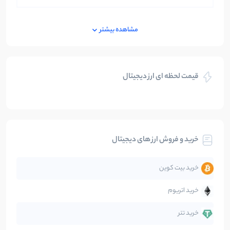
ایران
250
نوشته
مشاهده بیشتر
بازی های کریپتویی
5
نوشته
قیمت لحظه ای ارز دیجیتال
بلاکچین
112
نوشته
بیت کوین
104
نوشته
خرید و فروش ارز های دیجیتال
تحلیل
86
نوشته
خرید بیت کوین
جهان
99
نوشته
خرید اتریوم
دیفای
14
نوشته
خرید تتر