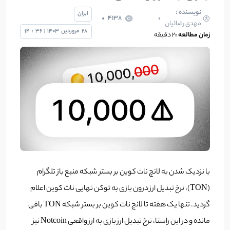
نویسنده :
ایران
4138
مهدی رضائیان
28
فروردین
1403
|
36
:
14
زمان مطالعه :
2 دقیقه
با نزدیک شدن به لانچ نات کوین بر بستر شبکه منبع باز تلگرام
(TON)، نرخ تبدیل ارز درون بازی به توکن نهایی نات کوین اعلام
گردید. تنها یک هفته تا لانچ نات کوین بر بستر شبکه TON باقی
مانده و در این راستا، نرخ تبدیل ارز بازی به ارز واقعی Notcoin نیز