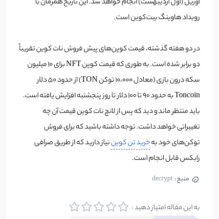
آوریل (اول اردیبهشت) انجام خواهد شد. این تاریخ همزمان با
رویداد هاوینگ بیت‌کوین است.
در دو هفته گذشته، قیمت کوپن‌های پیش‌ فروش نات کوین تقریباً
دو برابر شده است. به طوری که قیمت کوپن NFT برای 10 میلیون
سکه درون بازی (معادل 10،000 توکن TON) از حدود 50 دلار
Toncoin به حدود 90 تا 100 دلار تا روز پنجشنبه افزایش یافته است.
باید منتظر ماند و دید که پس از لانچ نات کوین قیمت آن چه
تغییراتی خواهد داشت. توجه داشته باشید که برای فروش
توکن‌های خود به
خرید تن کوین
نیاز دارید که از طریق صرافی‌
رابکس قابل انجام است.
منبع :
decrypt
به این مقاله امتیاز دهید :