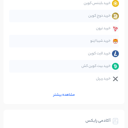
خرید بایننس کوین
صرافی‌ها
38
نوشته
خرید دوج کوین
قانون‌گذاری
40
نوشته
خرید ترون
متاورس
5
نوشته
خرید شیبا اینو
خرید لایت کوین
خرید بیت کوین کش
خرید ریپل
مشاهده بیشتر
آکادمی رابکس