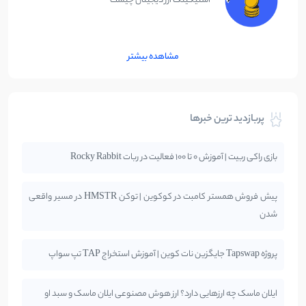
استیکینگ ارز دیجیتال چیست
مشاهده بیشتر
پربازدید ترین خبرها
بازی راکی ربیت | آموزش 0 تا 100 فعالیت در ربات Rocky Rabbit
پیش فروش همستر کامبت در کوکوین | توکن HMSTR در مسیر واقعی
شدن
پروژه Tapswap جایگزین نات کوین | آموزش استخراج TAP تپ سواپ
ایلان ماسک چه ارزهایی دارد؟ ارز هوش مصنوعی ایلان ماسک و سبد او