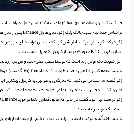
چانگ پنگ ژائو (Changpeng Zhao) ملقب به CZ، مدیرعامل صرافی بایننس، نقشه راه انطباق این صرافی با قوانین و احراز هویت کاربران را تاکنون روشن کرده است.
بر اساس مصاحبه جدید چانگ پنگ ژائو، مدیر عامل Binance پس از سال‌ها بازی موش و گربه با قانون گذاران در سراسر جهان، رویکردی سازگار با قوانین خود را در پیش گرفت و از نظر حفظ کاربر به طرز شگفت انگیزی خوب عمل کرد.
اجباری کردن KYC حدود 3 درصد از کاربران خود را از دست داد.
احراز هویت یک روش رایج است که توسط پلتفرم‌های خرید و فروش ارز دیجیت
بایننس همه کاربران فعلی و جدید خود در 29 مرداد 1400 (20 آگوست) موظف کرد احراز هویت را جهت دسترسی به محصولات و خدمات خود مانند سپرده گذاری، معاملات و برداشت ارزهای دیجیتال انجام دهند.
ژائو گفت: ما احساس می‌کنیم که سازگاری با قوانین به کاربران بیشتری اجازه 
قانون گذاران محلی است و افزود: «ما می‌خواهیم در همه جا مجوز بگیریم.
است، یک مرد دیوانه نیست.”
بایننس اخیراً سه شرکت تابعه در ایرلند به عنوان بخشی از چشم انداز ژائو
…