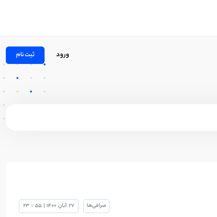
ورود
ثبت نام
صرافی‌ها
27
آبان
1400
|
55
:
23