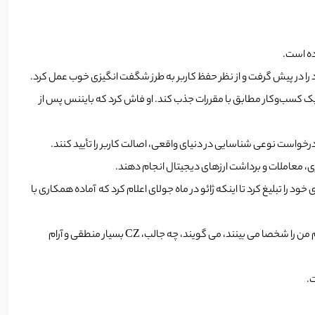
ه است تا بتواند کاربران جدید را به عنوان یک کسب‌وکار مطابق با مقررات جذب کند. او فاش کرد که بایننس پس از
واست نوعی شناسایی در دنیای واقعی، اصالت کاربر را تأیید کنند.
د را تبلیغ کرد تا اینکه ژائو در ماه جولای اعلام کرد که آماده همکاری با
ژائو در مصاحبه خود گفت: در حالی که قانونگذاران ابتدا در مورد Binance تردید داشتند، با ادامه ارتباطات، نگرش آن‌ها تغییر کرده است. او افزود: “وقتی مردم من را شخصا می بینند، می گویند، چه جالب، CZ بسیار منطقی و آرام
ت.