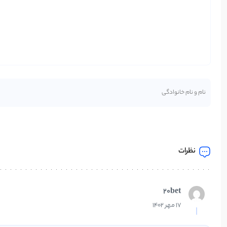
نظرات
20bet
17 مهر 1402