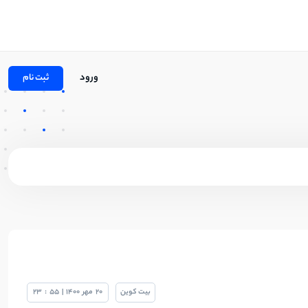
ورود
ثبت نام
بیت کوین
20
مهر
1400
|
55
:
23