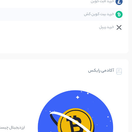
خرید لایت کوین
خرید بیت کوین کش
خرید ریپل
آکادمی رابکس
ارز دیجیتال چیس