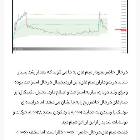
در حال حاضر نمودار میم فای به ما می‌گوید که بعد از رشد بسیار
شدید در نمودار ارز میم فای، این ارز دیجیتال در حال استراحت بوده
و برای رشد دوباره، نیاز به استراحت و اصلاح دارد. تحلیل تکنیکال ارز
میم فای در حال حاضر رنج را به ما نشان می‌دهد؛ اما در آینده‌ای
نزدیک با رسیدن به حمایت 0.0001 یا رد کردن سطح 0.0028، حرکات و
نوسانات شدید را از این ارز خواهیم دید.
قیمت میم فای در حال حاضر 0.00163 دلار است؛ اما سقف 0.0066