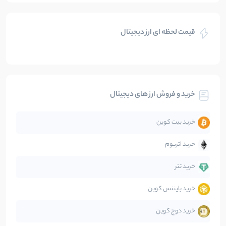
بازی های کریپتویی
5
نوشته
قیمت لحظه ای ارز دیجیتال
بلاکچین
112
نوشته
بیت کوین
104
نوشته
خرید و فروش ارز های دیجیتال
تحلیل
86
نوشته
خرید بیت کوین
جهان
99
نوشته
خرید اتریوم
دیفای
14
نوشته
خرید تتر
خرید بایننس کوین
صرافی‌ها
38
نوشته
خرید دوج کوین
قانون‌گذاری
40
نوشته