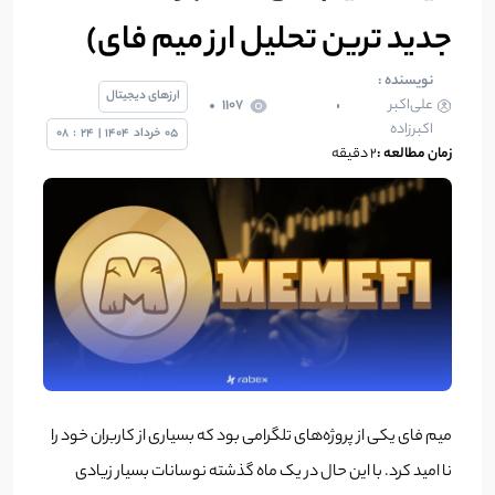
جدید ترین تحلیل ارز میم فای)
نویسنده :
ارزهای دیجیتال
علی‌اکبر
1107
اکبرزاده
05
خرداد
1404
|
24
:
08
زمان مطالعه :
2 دقیقه
میم فای یکی از پروژه‌های تلگرامی بود که بسیاری از کاربران خود را
نا امید کرد. با این حال در یک ماه گذشته نوسانات بسیار زیادی