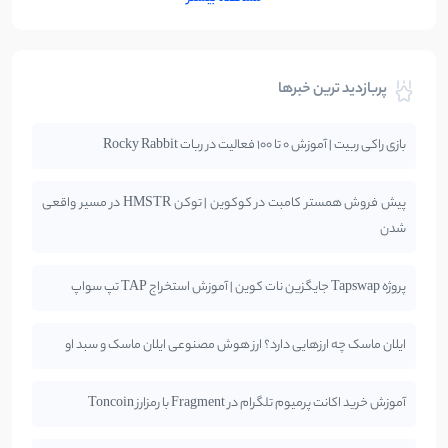
پربازدید ترین خبرها
بازی راکی ربیت | آموزش 0 تا 100 فعالیت در ربات Rocky Rabbit
پیش فروش همستر کامبت در کوکوین | توکن HMSTR در مسیر واقعی
شدن
پروژه Tapswap جایگزین نات کوین | آموزش استخراج TAP تپ سواپ
ایلان ماسک چه ارزهایی دارد؟ ارز هوش مصنوعی ایلان ماسک و سبد او
آموزش خرید اکانت پرمیوم تلگرام در Fragment با رمزارز Toncoin