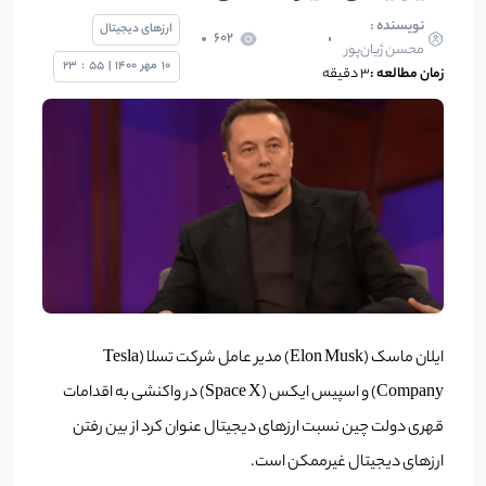
نویسنده :
ارزهای دیجیتال
602
محسن ژیان‌پور
10
مهر
1400
|
55
:
23
زمان مطالعه :
۳ دقیقه
ایلان ماسک (Elon Musk) مدیر عامل شرکت تسلا (Tesla
Company) و اسپیس ایکس (Space X) در واکنشی به اقدامات
قهری دولت چین نسبت ارزهای دیجیتال عنوان کرد از بین رفتن
ارزهای دیجیتال غیرممکن است.