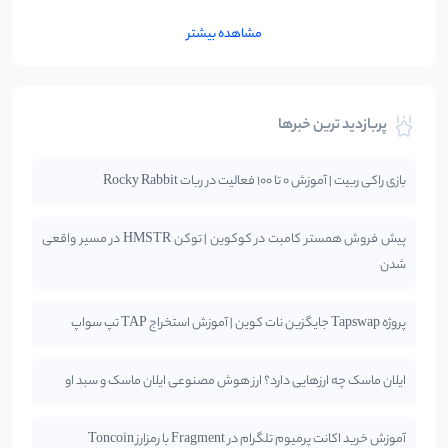
مشاهده بیشتر
پربازدید ترین خبرها
بازی راکی ربیت | آموزش 0 تا 100 فعالیت در ربات Rocky Rabbit
پیش فروش همستر کامبت در کوکوین | توکن HMSTR در مسیر واقعی
شدن
پروژه Tapswap جایگزین نات کوین | آموزش استخراج TAP تپ سواپ
ایلان ماسک چه ارزهایی دارد؟ ارز هوش مصنوعی ایلان ماسک و سبد او
آموزش خرید اکانت پرمیوم تلگرام در Fragment با رمزارز Toncoin