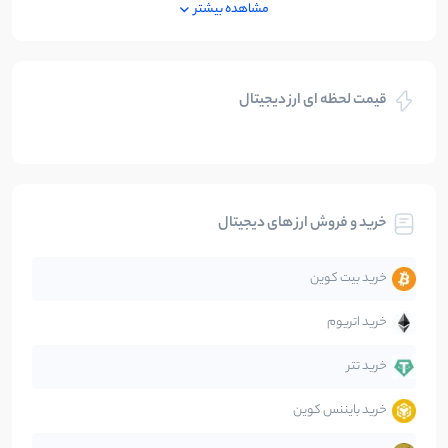
مشاهده بیشتر
بازی های کریپتویی
5
نوشته
قیمت لحظه ای ارز دیجیتال
بلاکچین
112
نوشته
بیت کوین
104
نوشته
خرید و فروش ارز های دیجیتال
تحلیل
86
نوشته
خرید بیت کوین
جهان
99
نوشته
خرید اتریوم
دیفای
14
نوشته
خرید تتر
خرید بایننس کوین
صرافی‌ها
38
نوشته