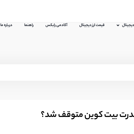
 دیجیتال
قیمت ارز دیجیتال
آکادمی رابکس
راهنما
درباره ما