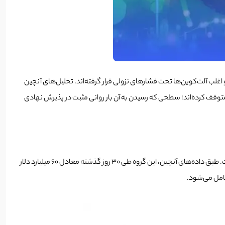
غلب آلت‌کوین‌ها تحت فشارهای نزولی قرار گرفته‌اند. تحلیل‌های آنچین
ز جمله برداشت سود گسترده هولدرهای بیت‌کوین، این ارز دیجیتال را در دستیابی به نقطه عطف بیت کوین 100 هزار دلاری متوقف کرده‌اند؛ سطحی که رسیدن به آن بار روانی مثبت در پذیرش نهادی
یکی از دلایل اصلی مقاومت بیت‌کوین در عبور از سطح ۱۰۰ هزار دلار، برداشت سود سنگین توسط «دارندگان بلندمدت» (Long-Term Holders – LTHs) است. طبق داده‌های آنچین، این گروه طی ۳۰ روز گذشته معادل ۶۰ میلیارد دلار