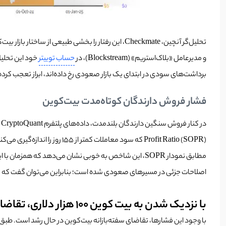
و مدیرعامل «بلاک‌استریم» (Blockstream)، در
حساب توییتر
خود این تحلیل
برداشت‌های سودی در ابتدای یک بازار صعودی رخ داده‌اند، ابراز تعجب کرد
فشار فروش دارندگان کوتاه‌مدت بیت‌کوین
Profit Ratio (SOPR) که سود معاملات کمتر از ۱۵۵ روز را اندازه‌گیری می‌کند، اخیراً به سطح تاریخی ۱.۰۲ رسیده است. این سطح به‌طور معمول آغاز برداشت سود در روندهای صعودی را نشان می‌دهد.
مطابق نمودار SOPR، این شاخص به خوبی نشان می‌دهد که ه
اصلاحات جزئی در مسیرهای صعودی شده است؛ بنابراین می‌توان گفت که برترین رمزارز، در مسیر تح
با نزدیک شدن به بیت کوین ۱۰۰ هزار دلاری، تقاضا پابرجاست!
با وجود این فشارها، تقاضای سفته‌بازانه بیت‌کوین در حال رشد است. طبق گزارش دیگری از CryptoQuant، افزایش «تقاضای ناشی از ترس از دست دادن فرصت» (FOMO) ب