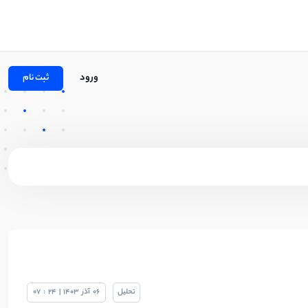
ورود
ثبت نام
تحلیل
06
آذر
1403
|
24
:
07