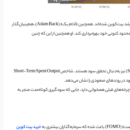
تحلیل‌گر آنچین، Checkmate، این رفتار را بخشی طبیعی از ساختار بازار بیت‌کوین توصیف می‌کند، اما معتقد است که این فروش‌ها در این مقطع زمانی، مانع رشد بیت‌کوین شده‌اند. همچنین «آدام بک» (Adam Back)، هم‌بنیان‌گذار
حدود کنونی خود بهره‌برداری کند. او همچنین از این که چنین
در کنار فروش سنگین دارندگان بلندمدت، داده‌های پلتفرم CryptoQuant نیز نشان می‌دهند که «سرمایه‌گذاران کوتاه‌مدت» (Short-Term Holders – STHs) نیز به‌دنبال تحقق سود هستند. شاخص Short-Term Spent Output
بازار در چرخه‌های قبلی همخوانی دارد، جایی که سودگیری کوتاه‌مدت منجر به
خرید بیت کوین