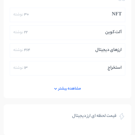
NFT
30
نوشته
آلت کوین
22
نوشته
ارزهای دیجیتال
464
نوشته
استخراج
13
نوشته
ایران
250
نوشته
مشاهده بیشتر
بازی های کریپتویی
5
نوشته
قیمت لحظه ای ارز دیجیتال
بلاکچین
112
نوشته