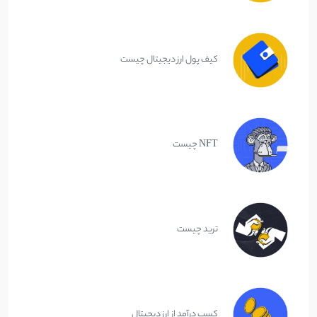
کیف پول ارز دیجیتال چیست
NFT چیست
ترید چیست
کسب درآمد از ارز دیجیتال