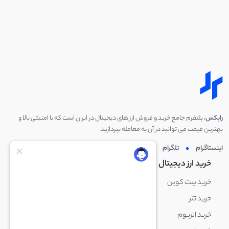
رابکس
، پلتفرم جامع خرید و فروش ارز های دیجیتال در ایران است که با امنیتی بالا و
بهترین قیمت می توانید در آن به معامله بپردازید.
اینستاگرام
تلگرام
توئیتر
لینکدین
خرید ارز دیجیتال
خرید ارز دیجیتال
خرید بیت کوین
خرید بایننس کوین
خرید تتر
خرید شیبا اینو
خرید اتریوم
خرید لایت کوین