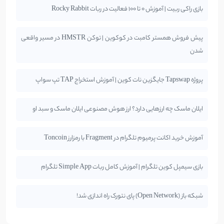
بازی راکی ربیت | آموزش 0 تا 100 فعالیت در ربات Rocky Rabbit
پیش فروش همستر کامبت در کوکوین | توکن HMSTR در مسیر واقعی
شدن
پروژه Tapswap جایگزین نات کوین | آموزش استخراج TAP تپ سواپ
ایلان ماسک چه ارزهایی دارد؟ ارز هوش مصنوعی ایلان ماسک و سبد او
آموزش خرید اکانت پرمیوم تلگرام در Fragment با رمزارز Toncoin
بازی سیمپل کوین تلگرام | آموزش کامل ربات Simple App تلگرام
شبکه باز (Open Network) پای نتورک راه اندازی شد!