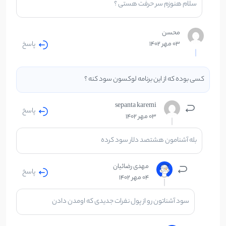
سلام هنوزم سر حرفت هستی ؟
محسن
پاسخ
03 مهر 1402
کسی بوده که از این برنامه لوکسون سود کنه ؟
sepanta karemi
پاسخ
03 مهر 1402
بله آشنامون هشتصد دلار سود کرده
مهدی رضائیان
پاسخ
04 مهر 1402
سود آشناتون رو از پول نفرات جدیدی که اومدن دادن