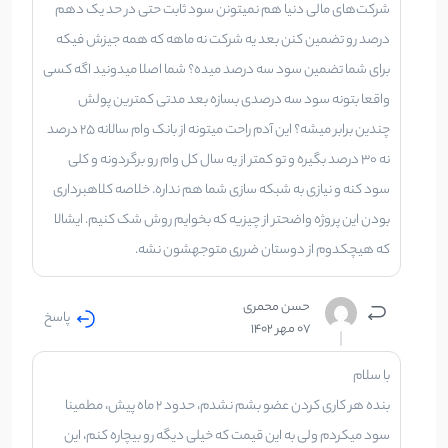
شرکت‌های مالی دنیا هم نمیتونن سود ثابت حتی در حد یک دهم
درصد رو تضمین کنن بعد یه شرکت نه ماهه که همه جیزش فیکه
برای شما تضمین سود سه درصد میده؟ شما اصلا میدونید اگه کسی
واقعا بتونه سود سه درصدی بسازه بعد مدتی کمترین پولش
چندین برابر میشه؟ این آدم راحت میتونه از بانک وام سالانه 25 درصد
نه 30 درصد بگیره و تو کمتر از یه سال کل وام رو برگردونه و کلی
سود کنه و نیازی به شبکه سازی شما هم نداره. خلاصه کلاهبرداری
بودن این پروژه واضحتر از چیزیه که بخوایم روش شک کنیم. ایشالا
که هیچکدوم از دوستان ضرری متوجهشون نشه.
حسن محمری
پاسخ
07 مهر 1402
با سلام
بنده هر کاری کردن عضو بشم نشدم، حدود ۲ ماه پیش، مطمینا
سود میکردم ولی به این قیمت که خیلی دیگه رو بیچاره کنم، این