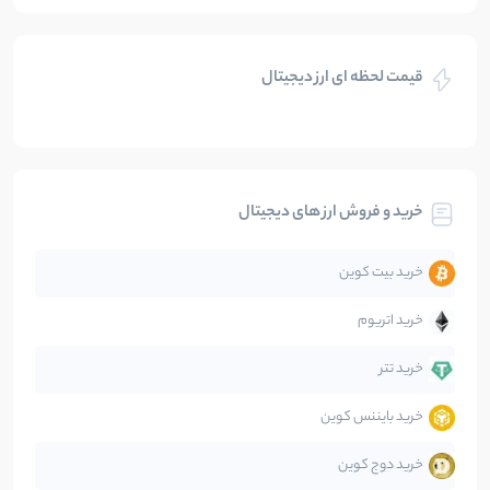
بازی های کریپتویی
5
نوشته
قیمت لحظه ای ارز دیجیتال
بلاکچین
112
نوشته
بیت کوین
104
نوشته
خرید و فروش ارز های دیجیتال
تحلیل
86
نوشته
خرید بیت کوین
جهان
99
نوشته
خرید اتریوم
دیفای
14
نوشته
خرید تتر
خرید بایننس کوین
صرافی‌ها
38
نوشته
خرید دوج کوین
قانون‌گذاری
40
نوشته