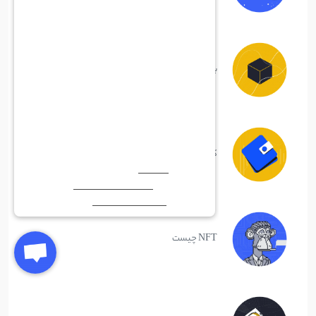
بلاک چین چیست
کیف پول ارز دیجیتال چیست
NFT چیست