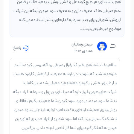
هم بدست آوردم. هیچ گونه غل و غشی توش ندیدم تا حالا. در ضمن
تمام صرافی ها کد معرف دارن و به معرف سود میدن.اینکه این شرکت
از روش تشویقی برای جذب سرمایه گذارهای بیشتر استفاده می کنه
موضوع غیر طبیعی نیست.
مهدی رضائیان
پاسخ
05 مهر 1402
سلام وقت شما هم بخیر. کد رفرال صرافی رو اگه بررسی کرده باشید
متوحه میشید که سود دادن اونا به معرف یا از کاهش کارمزد هست
یا از طریق بخشی از کارمزد معامله فرد معرفی شده. این کاملا با
شرکت‌های هرمی فرق داره که صرف آوردن پول و سرمایه افراد دیگه
به شما سود میده. در مورد سود کردن شما هم باید بگیم اتفاقا تو
روش پانزی همیشه اینطوریه که به افراد اولیه تا یه جایی سود میدن
تا شبکه گسترش پیدا کنه اما سود شما رو از افراد جدیدی که آوردین
میدن نه که فکر کنید برای شما کار خاصی انجام دادن. بزرگترین