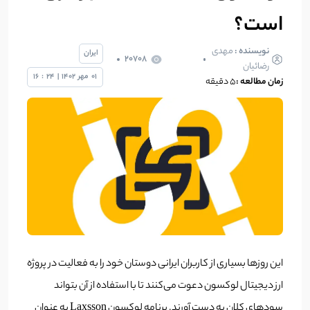
است؟
نویسنده :
مهدی
ایران
20708
رضائیان
01
مهر
1402
|
24
:
16
زمان مطالعه :
5 دقیقه
این روزها بسیاری از کاربران ایرانی دوستان خود را به فعالیت در پروژه
ارز دیجیتال لوکسون دعوت می‌کنند تا با استفاده از آن بتواند
سودهای کلان به دست آورند. برنامه لوکسون Laxsson به عنوان