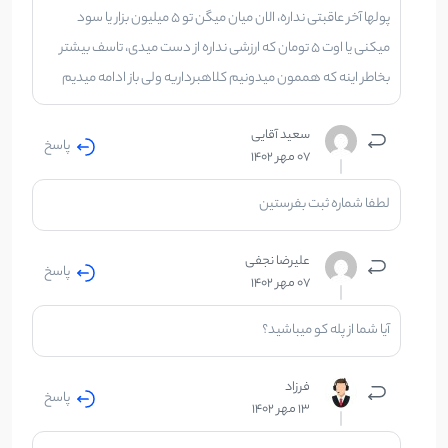
پولها آخر عاقبتی نداره، الان میان میگن تو ۵ میلیون بزار یا سود
میکنی یا اوت ۵ تومان که ارزشی نداره از دست میدی، تاسف بیشتر
بخاطر اینه که هممون میدونیم کلاهبرداریه ولی باز ادامه میدیم
سعید آقایی
پاسخ
07 مهر 1402
لطفا شماره ثبت بفرستین
علیرضا نجفی
پاسخ
07 مهر 1402
آیا شما از پله کو میباشید؟
فرزاد
پاسخ
13 مهر 1402