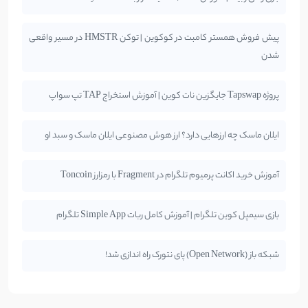
پیش فروش همستر کامبت در کوکوین | توکن HMSTR در مسیر واقعی
شدن
پروژه Tapswap جایگزین نات کوین | آموزش استخراج TAP تپ سواپ
ایلان ماسک چه ارزهایی دارد؟ ارز هوش مصنوعی ایلان ماسک و سبد او
آموزش خرید اکانت پرمیوم تلگرام در Fragment با رمزارز Toncoin
بازی سیمپل کوین تلگرام | آموزش کامل ربات Simple App تلگرام
شبکه باز (Open Network) پای نتورک راه اندازی شد!