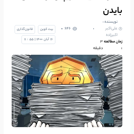
بایدن
نویسنده :
علی‌اکبر
646
بیت کوین
قانون‌گذاری
اکبرزاده
16
آبان
1400
|
55
:
11
زمان مطالعه
۳
:
دقیقه