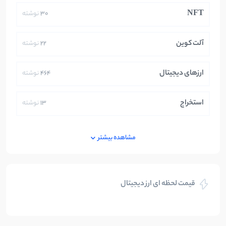
NFT
30
نوشته
آلت کوین
22
نوشته
ارزهای دیجیتال
464
نوشته
استخراج
13
نوشته
ایران
250
نوشته
مشاهده بیشتر
بازی های کریپتویی
5
نوشته
قیمت لحظه ای ارز دیجیتال
بلاکچین
112
نوشته
بیت کوین
104
نوشته