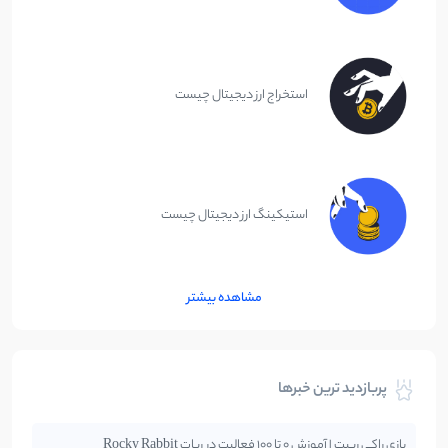
استخراج ارز دیجیتال چیست
استیکینگ ارز دیجیتال چیست
مشاهده بیشتر
پربازدید ترین خبرها
بازی راکی ربیت | آموزش 0 تا 100 فعالیت در ربات Rocky Rabbit