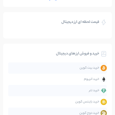
بازی های کریپتویی
5
نوشته
قیمت لحظه ای ارز دیجیتال
بلاکچین
112
نوشته
بیت کوین
104
نوشته
خرید و فروش ارز های دیجیتال
تحلیل
86
نوشته
خرید بیت کوین
جهان
99
نوشته
خرید اتریوم
دیفای
14
نوشته
خرید تتر
خرید بایننس کوین
صرافی‌ها
38
نوشته
خرید دوج کوین