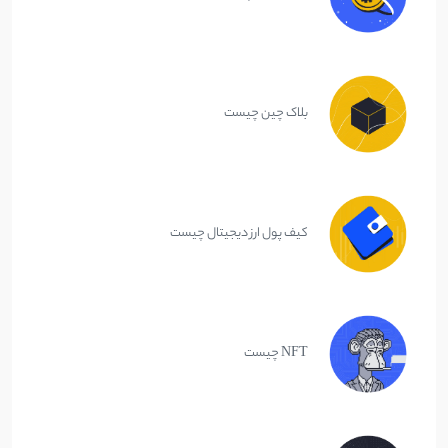
بلاک چین چیست
کیف پول ارز دیجیتال چیست
NFT چیست