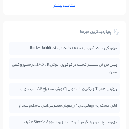
مشاهده بیشتر
پربازدید ترین خبرها
بازی راکی ربیت | آموزش 0 تا 100 فعالیت در ربات Rocky Rabbit
پیش فروش همستر کامبت در کوکوین | توکن HMSTR در مسیر واقعی
شدن
پروژه Tapswap جایگزین نات کوین | آموزش استخراج TAP تپ سواپ
ایلان ماسک چه ارزهایی دارد؟ ارز هوش مصنوعی ایلان ماسک و سبد او
بازی سیمپل کوین تلگرام | آموزش کامل ربات Simple App تلگرام