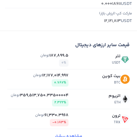
USDT
0.00018611
مارکت کپ (ارزش بازار)
USDT
12,121,813
قیمت سایر ارزهای دیجیتال
187,899.5
تومان
تتر
0%
USDT
12,177,014,997
تومان
بیت کوین
0.787%
BTC
359,513,750.33500004
تومان
اتریوم
2.322%
ETH
61,330.3968
تومان
ترون
-0.183%
TRX
مشاهده بیشتر