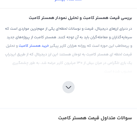
بررسی قیمت همستر کامبت و تحلیل نمودار همستر کامبت
در دنیای ارزهای دیجیتال، قیمت و نوسانات لحظه‌ای یکی از مهم‌ترین مواردی است که
سرمایه‌گذاران و معامله‌گران باید به آن توجه کنند. همستر کامبت از پروژه‌های جدید
و پرمخاطب این حوزه است که روزانه هزاران کاربر پیگیر
خرید همستر کامبت
و تحلیل
قیمت لحظه ای همستر کامبت به تومان هستند؛ این ارز دیجیتال که از طریق ایردراپ
یک بازی تلگرامی در میان بیش از 130 میلیون کاربر عرضه شد، به طور چشمگیری
محبوب شده است.
به ویژه در ایران، پروژه همستر کامبت جامعه‌ای فعال و پیگیر دارد؛ طوری که اغلب
تحلیل‌گران همزمان با تحلیل
قیمت ارزهای دیجیتال
برتر بازار نظیر بیت‌کوین و تتر، به
طور پیوسته به پیش بینی نمودار قیمت همستر کامبت می‌پردازند.
به این ترتیب، کاربران این بازی در ایران می‌توانند تجربیات خود را با یکدیگر به اشتراک
سوالات متداول قیمت همستر کامبت
بگذارند و در مورد روش‌های مختلف خرید و فروش همستر کامبت و پیش بینی
قیمت همستر کامبت به هم کمک کنند. به عنوان مثال، رسانه‌های اجتماعی صرافی