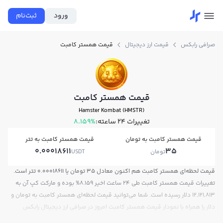
ورود
ثبت‌نام
صرافی رابکس
قیمت ارز دیجیتال
قیمت همستر کامبت
قیمت همستر کامبت
Hamster Kombat (HMSTR)
تغییرات ۲۴ ساعته:
8.159%
قیمت همستر کامبت به تومان
قیمت همستر کامبت به تتر
0.00018611
35
تومان
USDT
قیمت لحظه‌ای همستر کامبت هم اکنون معادل 35 تومان یا 0.00018611 تتر است.
تغییرات قیمت همستر کامبت طی 24 ساعت اخیر 8.159% بوده و مارکت کپ آن به
12,121,813 دلار رسیده است. شما می‌توانید قیمت لحظه‌ای همستر کامبت به تومان و
دلار را همراه با نمودار قیمت همستر کامبت امروز در صرافی ارز دیجیتال رابکس
مشاهده کنید.