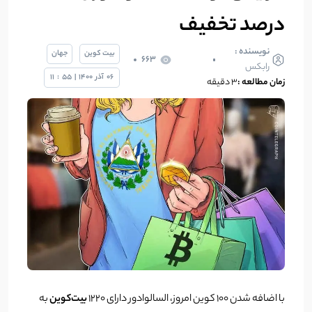
درصد تخفیف
نویسنده :
بیت کوین
جهان
663
رابکس
06
آذر
1400
|
55
:
11
زمان مطالعه :
3 دقیقه
با اضافه شدن 100 کوین امروز، السالوادور دارای 1220
بیت‌کوین
به