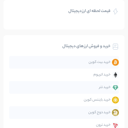
قیمت لحظه ای ارز دیجیتال
بلاکچین
112
نوشته
بیت کوین
104
نوشته
خرید و فروش ارز های دیجیتال
تحلیل
86
نوشته
خرید بیت کوین
جهان
99
نوشته
خرید اتریوم
دیفای
14
نوشته
خرید تتر
خرید بایننس کوین
صرافی‌ها
38
نوشته
خرید دوج کوین
قانون‌گذاری
40
نوشته
خرید ترون