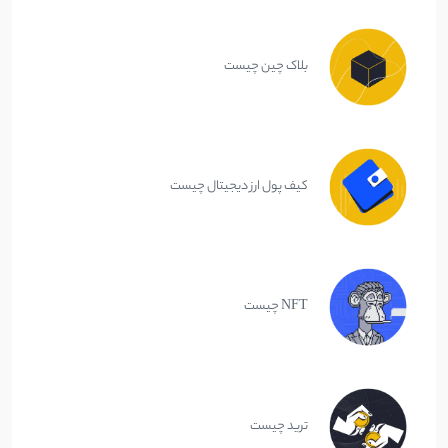
بلاک چین چیست
کیف پول ارز دیجیتال چیست
NFT چیست
ترید چیست