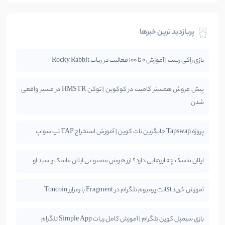
پربازدید ترین خبرها
بازی راکی ربیت | آموزش 0 تا 100 فعالیت در ربات Rocky Rabbit
پیش فروش همستر کامبت در کوکوین | توکن HMSTR در مسیر واقعی
شدن
پروژه Tapswap جایگزین نات کوین | آموزش استخراج TAP تپ سواپ
ایلان ماسک چه ارزهایی دارد؟ ارز هوش مصنوعی ایلان ماسک و سبد او
آموزش خرید اکانت پرمیوم تلگرام در Fragment با رمزارز Toncoin
بازی سیمپل کوین تلگرام | آموزش کامل ربات Simple App تلگرام