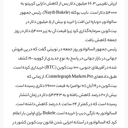
ارزش تقریبی 66.3 میلیون دلار پس از کاهش دارایی کریپتو به
54000 دلار است. نایب بوکله (Nayib Bukele)، رئیس جمهور
سالوادور، دوباره این افت را خرید و بیش از 5 میلیون دلار در
بیت‌کوین سرمایه‌گذاری کرد زیرا قیمت آن به زیر 54000 دلار در روز
جمعه کاهش یافت.
رئیس جمهور السالوادور روز جمعه در توییتی گفت که در پی فروش
جهانی در بازار جهانی در پاسخ به نوع جدیدی از کووید-19 کشف
شده در آفریقای جنوبی، 100 بیت‌کوین (BTC) خریداری کرده است.
طبق داده‌های Cointelegraph Markets Pro، از زمانی که
بیت‌کوین در 19 آبان (۱۰ نوامبر) به قیمت ۶۹۰۰۰ دلاری رسیده است،
بیش از ۲۰ درصد کاهش یافته و به ۵۴۳۴۳ دلار در زمان انتشار
رسیده است که در کمتر از ۲۴ ساعت ۸ درصد کاهش داشته است.
السالوادور به تازگی دیپ را خریده است.Bukele برای اولین بار اعلام
کرد که السالوادور در آستانه اجرایی شدن قانون بیت‌کوین کشور در