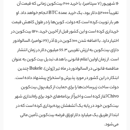
16 شهریور (7 سپتامبر)، با خرید 200 بیت‌کوین زمانی که قیمت آن
تقریباً 52000 دلار بود، یک خرید عمده BTC انجام خواهد داد. او
هر بار توییت کرده است که دولت، کوین‌ها را در طول کاهش قیمت
خریداری کرده است و این کشور قبل از آخرین خرید، 1120 بیت‌کوین در
اختیار دارد. با اضافه شدن 100 کوین در ۵ آذر (26 نوامبر)، السالوادور
دارای بیت‌کوین به ارزش تقریبی 66.3 میلیون دلار در زمان انتشار
است. از زمان اولین اعلام قانونی با هدف تبدیل بیت کوین به عنوان
مناقصه قانونی در السالوادور در ماه تیر (ژوئن)، Bukele چندین
ابتکار در این کشور در مورد پذیرش و استخراج پیشنهاد داده است.
دولت ساخت زیرساخت‌ها را برای حمایت از کیف‌پول بیت‌کوین
Chivo آغاز کرده است و اخیراً از برنامه‌های خود برای راه‌اندازی شهر
بیت‌کوین خود در پایه یک آتشفشان پرده‌برداری کرده است که در
ابتدا از طریق یک میلیارد دلار اوراق قرضه بیت‌کوین تأمین مالی
می‌شود.