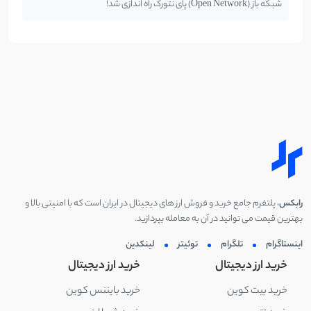
شبکه باز (Open Network) پای نتورک راه اندازی شد!
رابکس
، پلتفرم جامع خرید و فروش ارز های دیجیتال در ایران است که با امنیتی بالا و
بهترین قیمت می توانید در آن به معامله بپردازید.
اینستاگرام
تلگرام
توئیتر
لینکدین
خرید ارز دیجیتال
خرید ارز دیجیتال
خرید بیت کوین
خرید بایننس کوین