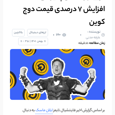
افزایش ۷ درصدی قیمت دوج
کوین
نویسنده :
ارزهای دیجیتال
بلاکچین
1190
عارفه مدنی
11
بهمن
1401
|
35
:
11
زمان مطالعه :
۱دقیقه
بر اساس گزارش اخیر فایننشیال تایمز
ایلان ماسک
به دنبال