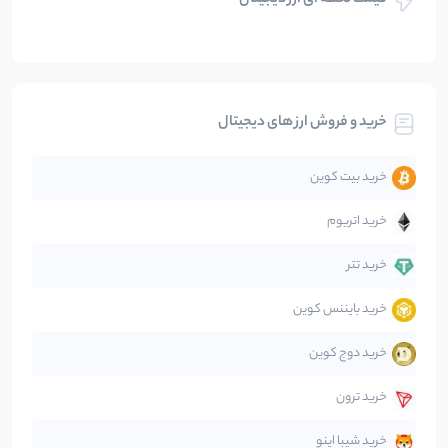
قیمت لحظه ای ارز دیجیتال
بلاکچین
112
نوشته
بیت کوین
104
نوشته
خرید و فروش ارز های دیجیتال
تحلیل
86
نوشته
خرید بیت کوین
جهان
99
نوشته
خرید اتریوم
دیفای
14
نوشته
خرید تتر
خرید بایننس کوین
صرافی‌ها
38
نوشته
خرید دوج کوین
قانون‌گذاری
40
نوشته
خرید ترون
متاورس
5
نوشته
خرید شیبا اینو