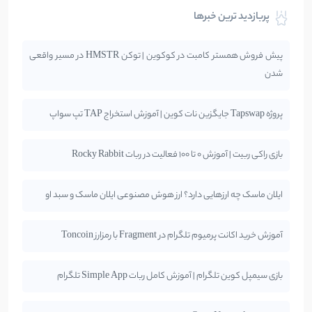
پربازدید ترین خبرها
پیش فروش همستر کامبت در کوکوین | توکن HMSTR در مسیر واقعی
شدن
پروژه Tapswap جایگزین نات کوین | آموزش استخراج TAP تپ سواپ
بازی راکی ربیت | آموزش 0 تا 100 فعالیت در ربات Rocky Rabbit
ایلان ماسک چه ارزهایی دارد؟ ارز هوش مصنوعی ایلان ماسک و سبد او
آموزش خرید اکانت پرمیوم تلگرام در Fragment با رمزارز Toncoin
بازی سیمپل کوین تلگرام | آموزش کامل ربات Simple App تلگرام