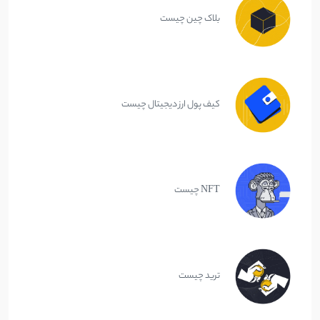
بلاک چین چیست
کیف پول ارز دیجیتال چیست
NFT چیست
ترید چیست