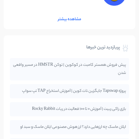
مشاهده بیشتر
پربازدید ترین خبرها
پیش فروش همستر کامبت در کوکوین | توکن HMSTR در مسیر واقعی
شدن
پروژه Tapswap جایگزین نات کوین | آموزش استخراج TAP تپ سواپ
بازی راکی ربیت | آموزش 0 تا 100 فعالیت در ربات Rocky Rabbit
ایلان ماسک چه ارزهایی دارد؟ ارز هوش مصنوعی ایلان ماسک و سبد او