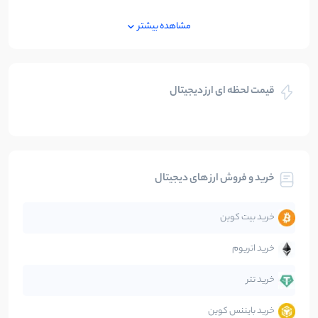
ایران
250
نوشته
مشاهده بیشتر
بازی های کریپتویی
5
نوشته
قیمت لحظه ای ارز دیجیتال
بلاکچین
112
نوشته
بیت کوین
104
نوشته
خرید و فروش ارز های دیجیتال
تحلیل
86
نوشته
خرید بیت کوین
جهان
99
نوشته
خرید اتریوم
دیفای
14
نوشته
خرید تتر
خرید بایننس کوین
صرافی‌ها
38
نوشته