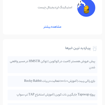
استیکینگ ارز دیجیتال چیست
مشاهده بیشتر
پربازدید ترین خبرها
پیش فروش همستر کامبت در کوکوین | توکن HMSTR در مسیر واقعی
شدن
بازی راکی ربیت | آموزش 0 تا 100 فعالیت در ربات Rocky Rabbit
پروژه Tapswap جایگزین نات کوین | آموزش استخراج TAP تپ سواپ