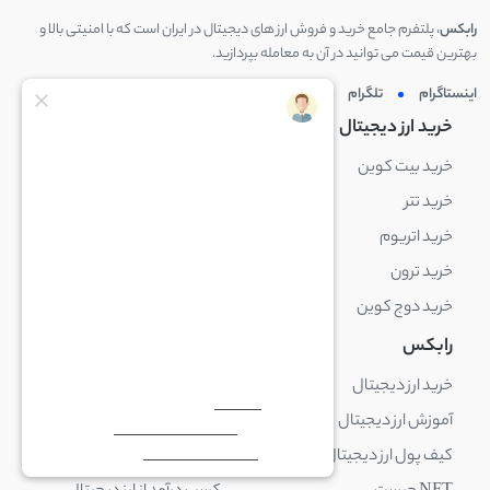
رابکس
، پلتفرم جامع خرید و فروش ارز های دیجیتال در ایران است که با امنیتی بالا و
بهترین قیمت می توانید در آن به معامله بپردازید.
اینستاگرام
تلگرام
توئیتر
لینکدین
خرید ارز دیجیتال
خرید ارز دیجیتال
خرید بیت کوین
خرید بایننس کوین
خرید تتر
خرید شیبا اینو
خرید اتریوم
خرید لایت کوین
خرید ترون
خرید ریپل
خرید دوج کوین
خرید بیت کوین کش
رابکس
آکادمی رابکس
خرید ارز دیجیتال
بلاک چین چیست
آموزش ارز دیجیتال
ارز دیجیتال چیست
کیف پول ارز دیجیتال چیست
ترید چیست