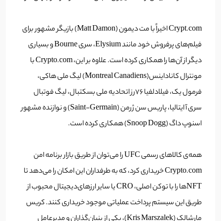
Crypt.com اخیراً با مت دیمون (Matt Damon) بازیگر مشهور برای
فیلم‌های پرفروش خود مانند Elysium، سری Bourne و بسیاری
دیگر از آن‌ها را همکاری کرده است. علاوه بر این، Crypto.com با
مونترال کاناداینس(Montreal Canadiens) لیگ ملی هاکی،
فرمول یک، فیلادلفیا ۷۶رز اتحادیه ملی بسکتبال، لیگ فوتبال
سری آ ایتالیا، پاریس سن ژرمن (Saint-Germain) و نوازنده مشهور
اسنوپ داگ (Snoop Dogg) همکاری کرده است.
همه
‌ی
کالاهای رسمی UFC را می‌توان از طریق بازار برنامه امن
Crypto.com خریداری کرد، که به طرفداران این امکان را می‌دهد تا
NFT‌ها را با توکن اصلی، CRO یا سایر ارزهای‌دیجیتال محبوب از
طریق این سیستم پرداخت عملیاتی موجود خریداری کنند.
کریس
مارشالک (Kris Marszalek)، یکی از بنیان‌گذاران و مدیرعامل