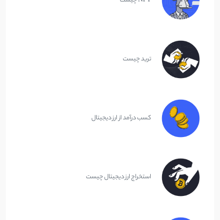
NFT چیست
ترید چیست
کسب درآمد از ارز دیجیتال
استخراج ارز دیجیتال چیست