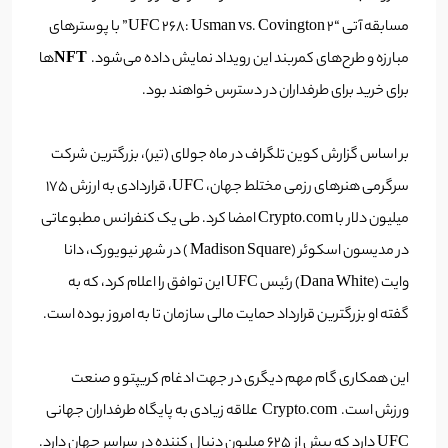
مسابقه آتی “UFC 268: Usman vs. Covington 2” با پوسترهای
مبارزه و طرح‌های کمربند این رویداد نمایش داده می‌شود.
NFT‌
ها
برای خرید برای طرفداران در دسترس خواهند بود.
بر اساس گزارش کوین تلگراف در ماه جولای (تیر)، بزرگترین شرکت
سرگرمی هنرهای رزمی مختلط جهان، UFC، قراردادی به ارزش ۱۷۵
میلیون دلار با Crypto.com امضا کرد. طی یک کنفرانس مطبوعاتی
در مدیسون اسکوئر (Madison Square ) در شهر نیویورک، دانا
وایت (Dana White) رئیس UFC این توافق را اعلام کرد، که به
گفته او بزرگترین قرارداد حمایت مالی سازمان تا به امروز بوده است.
این همکاری گام مهم دیگری در جهت ادغام کریپتو و صنعت
ورزش است. Crypto.com علاقه زیادی به پایگاه طرفداران جهانی
UFC دارد که بیش از 625 میلیون دنبال کننده در سراسر جهان دارد.