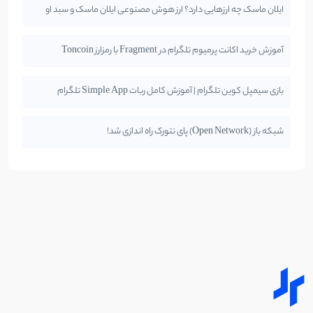
ایلان ماسک چه ارزهایی دارد؟ ارز هوش مصنوعی ایلان ماسک و سبد او
آموزش خرید اکانت پرمیوم تلگرام در Fragment با رمزارز Toncoin
بازی سیمپل کوین تلگرام | آموزش کامل ربات Simple App تلگرام
شبکه باز (Open Network) پای نتورک راه اندازی شد!