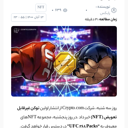
نویسنده :
NFT
639
رابکس
13
آبان
1400
|
55
:
23
زمان مطالعه :
۳ دقیقه
روز سه شنبه، شرکت Crypto.com از انتشار اولین
توکن غیرقابل
تعویض (NFT)
خبر داد .در روز پنجشنبه، مجموعه NFT‌های
معروف به
“UFC 268 Packs”
در دسترس قرار خواهد گرفت.