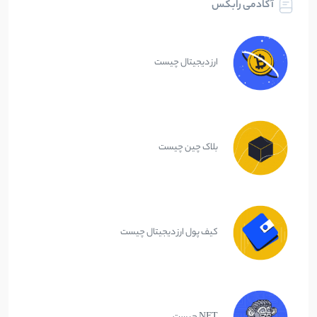
آکادمی رابکس
ارز دیجیتال چیست
بلاک چین چیست
کیف پول ارز دیجیتال چیست