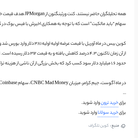
سهام “باید مالکیت” است که با توجه به همکاری اخیرش با فیس بوک در کیف پول رمزنگاری Novi خود، می 
از آن زمان تاکنون 4.3
حدود 1.6 میلیارد دلار سود کسب کرد که بخش بزرگی از آن ناشی از هزینه تراکنش های بالاتر از میانگین صنعت بود. گزارش Q3 در 9 نوامبر منتشر می شود.
در ماه آگوست، جیم کرامر، میزبان CNBC Mad Money، سهام Coinbase را توصیه کرد و به سرمایه گذاران پیشنهاد کرد که 5 درصد از پرتفوی خود را به دارایی های رمزنگاری اختصاص دهند.
…
برای
خرید ترون
وارد شوید.
برای
خرید سولانا
وارد شوید.
منبع :
کوین تلگراف