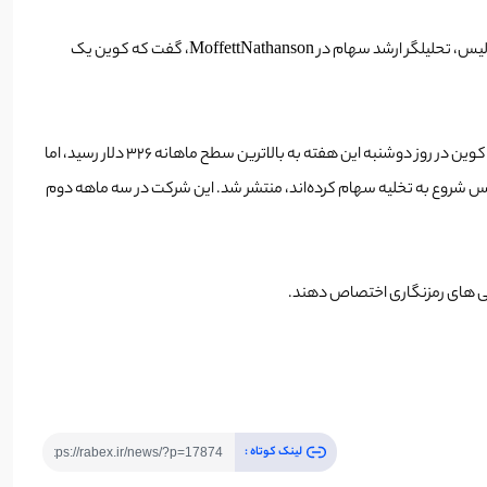
همه تحلیلگران حاضر نیستند، کنت ورثینگتون از JPMorgan هدف قیمت خود را در COIN فقط اندکی از 372 دلار به 375 دلار افزایش دهند. با این حال، لیزا الیس، تحلیلگر ارشد سهام در MoffettNathanson، گفت که کوین یک
کوین بیس در ماه آوریل با قیمت عرضه اولیه اولیه 381 دلار وارد بورس شد و در روز قبل از عقب نشینی به اوج 430 دلار رسید. بر اساس گزارش MarketWatch، کوین در روز دوشنبه این هفته به بالاترین سطح ماهانه 326 دلار رسید، اما
ودی‌ها و مدیران کوین‌بیس شروع به تخلیه سهام کرده‌اند، منتشر شد. این شرکت در سه ماهه دوم
لینک کوتاه :