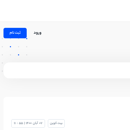
ورود
ثبت نام
بیت کوین
07
آبان
1400
|
55
:
11