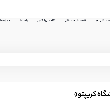
 دیجیتال
قیمت ارز دیجیتال
آکادمی رابکس
راهنما
درباره ما
اه کریپتو»