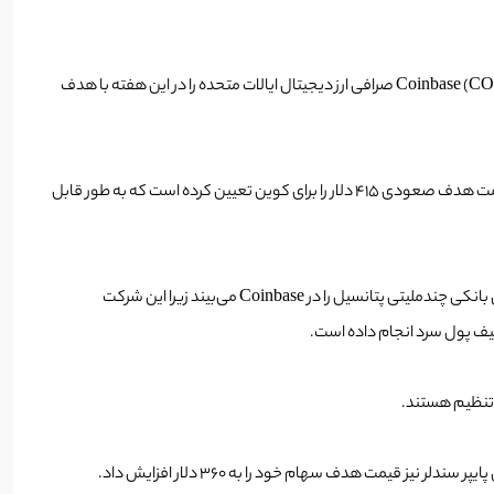
بانک سرمایه‌گذاری چندملیتی فکر می‌کند ارزش سهام کوین بیس 30 درصد بیشتر از قیمت فعلی آن است. سیتی چندملیتی خدمات مالی، پوشش سهام Coinbase (COIN) صرافی ارز دیجیتال ایالات متحده را در این هفته با هدف
پیتر کریستینسن، تحلیلگر سیتی، در یادداشتی که روز سه‌شنبه منتشر شد، به سرمایه‌گذاران گفت که می‌توانند «فروشگاه عمومی کریپتو» را بخرند. سیتی قیمت هدف صعودی 415 دلار را برای کوین تعیین کرده است که به طور قابل
این تحلیلگر اظهار داشت که این سهام به سرمایه‌گذاران “مستقیم در معرض افزایش خرده فروشی و پذیرش نهادی ارزهای دیجیتال” را ارائه می دهد.این غول بانکی چندملیتی پتانسیل را در Coinbase می‌بیند زیرا این شرکت
یف پول سرد انجام داده است.
 تنظیم هستند.
قیمت هدف سهام خود را به 360 دلار افزایش داد.