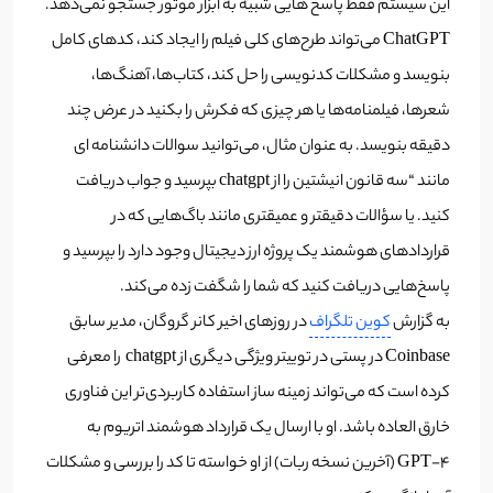
این سیستم فقط پاسخ هایی شبیه به ابزار موتور جستجو نمی‌دهد.
ChatGPT می‌تواند طرح‌های کلی فیلم را ایجاد کند، کدهای کامل
بنویسد و مشکلات کدنویسی را حل کند، کتاب‌ها، آهنگ‌ها،
شعرها، فیلمنامه‌ها یا هر چیزی که فکرش را بکنید در عرض چند
دقیقه بنویسد.
به عنوان مثال، می‌توانید سوالات دانشنامه ای
مانند “سه قانون انیشتین را از chatgpt بپرسید و جواب دریافت
کنید. یا سؤالات دقیقتر و عمیقتری مانند باگ‌هایی که در
قراردادهای هوشمند یک پروژه ارز دیجیتال وجود دارد را بپرسید و
پاسخ‌هایی دریافت کنید که شما را شگفت زده می‌کند.
به گزارش
کوین تلگراف
در روز‌های اخیر کانر گروگان، مدیر سابق
Coinbase در پستی در توییتر ویژگی دیگری از chatgpt را معرفی
کرده است که می‌تواند زمینه ساز استفاده کاربردی‌تر این فناوری
خارق العاده باشد. او با ارسال یک قرارداد هوشمند اتریوم به
GPT-4 (آخرین نسخه ربات) از او خواسته تا کد را بررسی و مشکلات