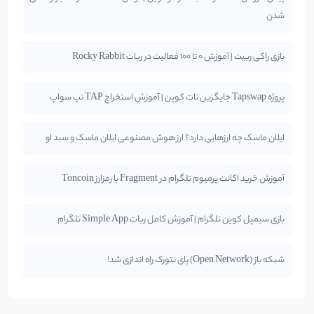
شدن
بازی راکی ربیت | آموزش 0 تا 100 فعالیت در ربات Rocky Rabbit
پروژه Tapswap جایگزین نات کوین | آموزش استخراج TAP تپ سواپ
ایلان ماسک چه ارزهایی دارد؟ ارز هوش مصنوعی ایلان ماسک و سبد او
آموزش خرید اکانت پرمیوم تلگرام در Fragment با رمزارز Toncoin
بازی سیمپل کوین تلگرام | آموزش کامل ربات Simple App تلگرام
شبکه باز (Open Network) پای نتورک راه اندازی شد!