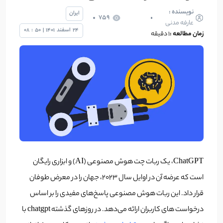
نویسنده :
ایران
759
عارفه مدنی
24
اسفند
1401
|
50
:
08
زمان مطالعه :
1 دقیقه
ChatGPT، یک ربات چت هوش مصنوعی (AI) و ابزاری رایگان
است که عرضه آن در اوایل سال ۲۰۲۳، جهان را در معرض طوفان
قرار داد. این ربات هوش مصنوعی پاسخ‌های مفیدی را بر اساس
درخواست های کاربران ارائه می‌دهد. در روزهای گذشته chatgpt با