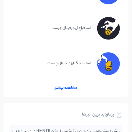
استخراج ارز دیجیتال چیست
استیکینگ ارز دیجیتال چیست
مشاهده بیشتر
پربازدید ترین خبرها
پیش فروش همستر کامبت در کوکوین | توکن HMSTR در مسیر واقعی