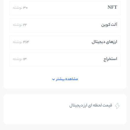
NFT
30
نوشته
آلت کوین
22
نوشته
ارزهای دیجیتال
464
نوشته
استخراج
13
نوشته
ایران
250
نوشته
مشاهده بیشتر
بازی های کریپتویی
5
نوشته
قیمت لحظه ای ارز دیجیتال
بلاکچین
112
نوشته
بیت کوین
104
نوشته