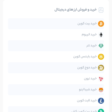
خرید و فروش ارز های دیجیتال
تحلیل
86
نوشته
خرید بیت کوین
جهان
99
نوشته
خرید اتریوم
دیفای
14
نوشته
خرید تتر
خرید بایننس کوین
صرافی‌ها
38
نوشته
خرید دوج کوین
قانون‌گذاری
40
نوشته
خرید ترون
متاورس
5
نوشته
خرید شیبا اینو
خرید لایت کوین
خرید بیت کوین کش