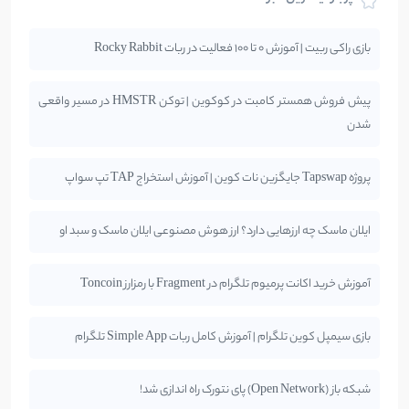
بازی راکی ربیت | آموزش 0 تا 100 فعالیت در ربات Rocky Rabbit
پیش فروش همستر کامبت در کوکوین | توکن HMSTR در مسیر واقعی
شدن
پروژه Tapswap جایگزین نات کوین | آموزش استخراج TAP تپ سواپ
ایلان ماسک چه ارزهایی دارد؟ ارز هوش مصنوعی ایلان ماسک و سبد او
آموزش خرید اکانت پرمیوم تلگرام در Fragment با رمزارز Toncoin
بازی سیمپل کوین تلگرام | آموزش کامل ربات Simple App تلگرام
شبکه باز (Open Network) پای نتورک راه اندازی شد!