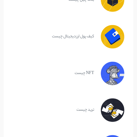
کیف پول ارز دیجیتال چیست
NFT چیست
ترید چیست