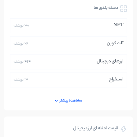
دسته بندی ها
NFT
30
نوشته
آلت کوین
22
نوشته
ارزهای دیجیتال
464
نوشته
استخراج
13
نوشته
ایران
250
نوشته
مشاهده بیشتر
بازی های کریپتویی
5
نوشته
قیمت لحظه ای ارز دیجیتال
بلاکچین
112
نوشته