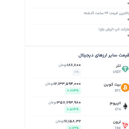
الاترین قیمت ۲۴ ساعت گذشته
ارکت کپ (ارزش بازار)
یمت سایر ارزهای دیجیتال
186,800
تومان
تتر
0%
USDT
12,133,594,000
تومان
بیت کوین
0.874%
BTC
357,693,980
تومان
اتریوم
0.584%
ETH
61,158.32
تومان
ترون
0.122%
TRX