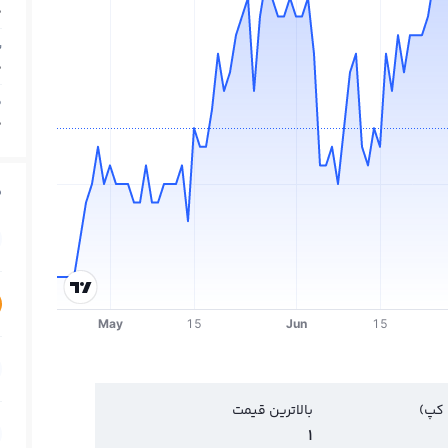
0
ب
0
م
0
ق
 کپ)
بالاترین قیمت
1