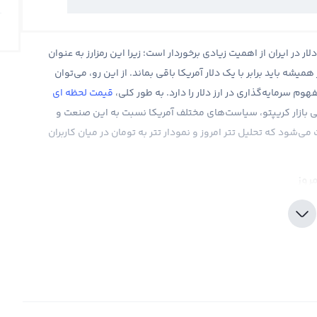
اس ارزش دلار در ایران از اهمیت زیادی برخوردار است؛ زیرا این رمزارز به عنوان
باید برابر با یک دلار آمریکا باقی بماند. از این رو، می‌توان
م سرمایه‌گذاری در ارز دلار را دارد. به طور کلی،
قیمت لحظه ای
ی بازار کریپتو، سیاست‌های مختلف آمریکا نسبت به این صنعت و
ی‌شود که تحلیل تتر امروز و نمودار تتر به تومان در میان کاربران
مروز
و رمزارزهای با ارزش بازار، نقش مهمی در بازار ارزهای دیجیتال ایفا
ز به‌طور معمول ثابت و برابر با یک دلار آمریکا حفظ می‌شود؛
 و تغییرات آن بیشتر به علت عوامل تکنیکی یا نوسانات کوتاه‌مدت
نده ثبات نسبی این ارز دیجیتال است، اگرچه در برخی مواقع به دلیل
قاضا، تغییرات کوچکی مشاهده می‌شود.