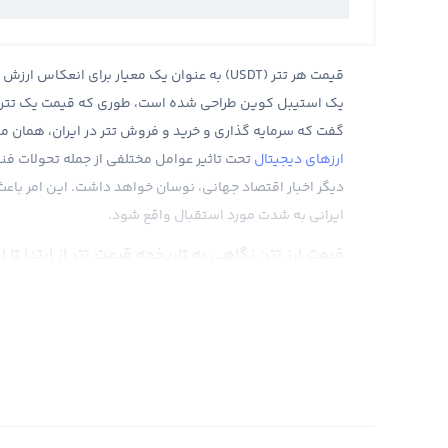
قیمت هر تتر (USDT) به عنوان یک معیار برای انعک
یک استیبل کوین طراحی شده است، طوری که قیمت یک تتر همیشه 
گفت که سرمایه گذاری و خرید و فروش تتر در ایران، همان مفهو
ارزهای دیجیتال
تحت تاثیر عوامل مختلفی از جمله تحولات فن
دیگر اخبار اقتصاد جهانی، نوسان خواهد داشت. این امر باعث م
ایرانی به شدت مورد استقبال واقع شود.
قیمت ارز تتر؛ نگاهی به تاریخچه قیمت تتر از ابتدا تا ا
تتر (USDT) به‌عنوان یکی از محبوب‌ترین استیبل‌کوین‌ها 
می‌کند. برخلاف بسیاری از رمز ارزهای پرنوسان، قیمت تتر امرو
بنابراین تاریخچه قیمت تتر عموماً شامل نوسانات شدید نیست
بازار رخ می‌دهد.
در صرافی رابکس، نمودار قیمت تتر به تومان یا دلار نشان‌ده
تغییرات نرخ دلار در بازار داخلی یا محدودیت‌های عرضه و ت