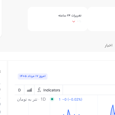
تغییرات ۲۴ ساعته
0%
اخبار
ت
امروز ١٧ مرداد ١٤٠٥
ق
1
ق
N
آ