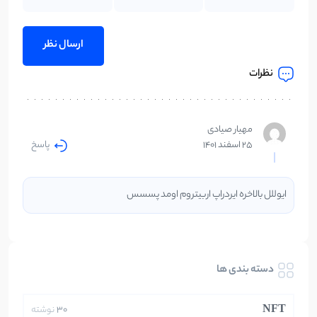
نظرات
مهیار صیادی
پاسخ
25 اسفند 1401
ایوللل بالاخره ایردراپ اربیتروم اومد پسسس
دسته بندی ها
NFT
30
نوشته