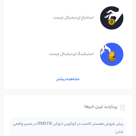
استخراج ارز دیجیتال چیست
استیکینگ ارز دیجیتال چیست
مشاهده بیشتر
پربازدید ترین خبرها
پیش فروش همستر کامبت در کوکوین | توکن HMSTR در مسیر واقعی
شدن