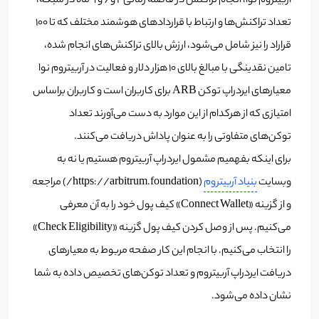
آربیتروم نوا، انجام تراکنش در فاصله زمانی 2 و 6 و 9 ماه در شبکه،
تعداد تراکنش‌ها و ارتباط با قراردادهای هوشمند مختلف که تا 100
قراراد را نیز شامل می‌شود، ارزش بالای تراکنش‌های انجام شده،
تامین نقدینگی با مبالغ بالای 10 هزار دلار و فعالیت در آربیتروم نوا
معیارهای ایردراپ توکن ARB برای کاربران است و کاربران براساس
امتیازی که از هرکدام از این موارد به دست می‌آورند تعداد
توکن‌های متفاوتی را به عنوان پاداش دریافت می‌کنند.
برای اینکه بفهمیم مشمول ایردراپ آربیتروم هستیم یا نه به
وبسایت
بنیاد آربیتروم
(https://arbitrum.foundation/) مراجعه
و از گزینه «Connect Wallet» کیف پول خود را به آن معرفی
می‌کنیم. پس از وصل کردن کیف پول گزینه «Check Eligibility»
را انتخاب می‌کنیم. با انجام این کار صفحه مربوط به معیارهای
دریافت ایردراپ آربیتروم و تعداد توکن‌های تخصیص داده به شما
نشان داده می‌شود.