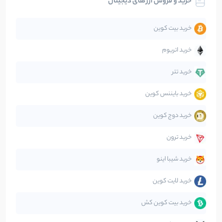
خرید و فروش ارز های دیجیتال
تحلیل
86
نوشته
خرید بیت کوین
جهان
99
نوشته
خرید اتریوم
دیفای
14
نوشته
خرید تتر
خرید بایننس کوین
صرافی‌ها
38
نوشته
خرید دوج کوین
قانون‌گذاری
40
نوشته
خرید ترون
متاورس
5
نوشته
خرید شیبا اینو
خرید لایت کوین
خرید بیت کوین کش