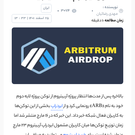
نویسنده :
ایران
3074
مهدی رضائیان
25
اسفند
1401
|
33
:
13
زمان مطالعه :
1 دقیقه
بالاخره پس از مدت‌ها انتظار پروژه آربیتروم از توکن پروژه لایه دوم
خود به نام «ARB» رونمایی کرد و از
ایردراپ
بخشی از این توکن‌ها
به کاربران فعال شبکه خبر داد. این خبر که در 16 مارچ منتشر شد اما
زمان توزیع توکن‌ها میان کاربران مشمول ایردراپ آربیتروم 23 مارچ