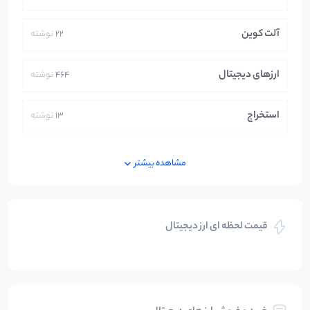
آلت کوین
22
نوشته
ارزهای دیجیتال
464
نوشته
استخراج
13
نوشته
ایران
250
نوشته
مشاهده بیشتر
بازی های کریپتویی
5
نوشته
قیمت لحظه ای ارز دیجیتال
بلاکچین
112
نوشته
بیت کوین
104
نوشته