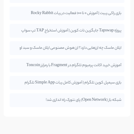
بازی راکی ربیت | آموزش 0 تا 100 فعالیت در ربات Rocky Rabbit
پروژه Tapswap جایگزین نات کوین | آموزش استخراج TAP تپ سواپ
ایلان ماسک چه ارزهایی دارد؟ ارز هوش مصنوعی ایلان ماسک و سبد او
آموزش خرید اکانت پرمیوم تلگرام در Fragment با رمزارز Toncoin
بازی سیمپل کوین تلگرام | آموزش کامل ربات Simple App تلگرام
شبکه باز (Open Network) پای نتورک راه اندازی شد!