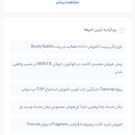
مشاهده بیشتر
پربازدید ترین خبرها
بازی راکی ربیت | آموزش 0 تا 100 فعالیت در ربات Rocky Rabbit
پیش فروش همستر کامبت در کوکوین | توکن HMSTR در مسیر واقعی
شدن
پروژه Tapswap جایگزین نات کوین | آموزش استخراج TAP تپ سواپ
ایلان ماسک چه ارزهایی دارد؟ ارز هوش مصنوعی ایلان ماسک و سبد او
آموزش خرید اکانت پرمیوم تلگرام در Fragment با رمزارز Toncoin