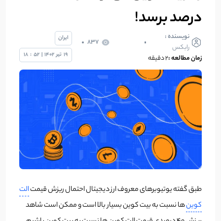
درصد برسد!
نویسنده :
ایران
837
رابکس
19
تیر
1402
|
52
:
18
زمان مطالعه :
2 دقیقه
طبق گفته یوتیوبرهای معروف ارز دیجیتال احتمال ریزش قیمت
الت
کوین
ها نسبت به بیت کوین بسیار بالا است و ممکن است شاهد