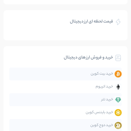
بازی های کریپتویی
5
نوشته
قیمت لحظه ای ارز دیجیتال
بلاکچین
112
نوشته
بیت کوین
104
نوشته
خرید و فروش ارز های دیجیتال
تحلیل
86
نوشته
خرید بیت کوین
جهان
99
نوشته
خرید اتریوم
دیفای
14
نوشته
خرید تتر
خرید بایننس کوین
صرافی‌ها
38
نوشته
خرید دوج کوین
قانون‌گذاری
40
نوشته