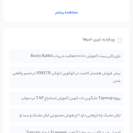
مشاهده بیشتر
پربازدید ترین خبرها
بازی راکی ربیت | آموزش 0 تا 100 فعالیت در ربات Rocky Rabbit
پیش فروش همستر کامبت در کوکوین | توکن HMSTR در مسیر واقعی
شدن
پروژه Tapswap جایگزین نات کوین | آموزش استخراج TAP تپ سواپ
ایلان ماسک چه ارزهایی دارد؟ ارز هوش مصنوعی ایلان ماسک و سبد او
آموزش خرید اکانت پرمیوم تلگرام در Fragment با رمزارز Toncoin