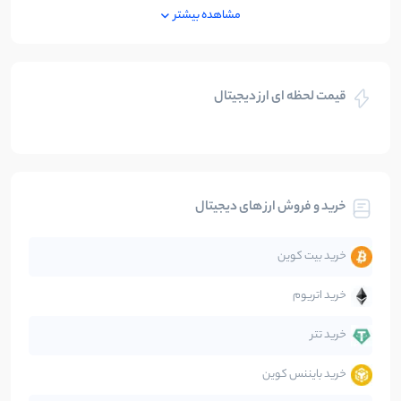
ایران
250
نوشته
مشاهده بیشتر
بازی های کریپتویی
5
نوشته
قیمت لحظه ای ارز دیجیتال
بلاکچین
112
نوشته
بیت کوین
104
نوشته
خرید و فروش ارز های دیجیتال
تحلیل
86
نوشته
خرید بیت کوین
جهان
99
نوشته
خرید اتریوم
دیفای
14
نوشته
خرید تتر
خرید بایننس کوین
صرافی‌ها
38
نوشته