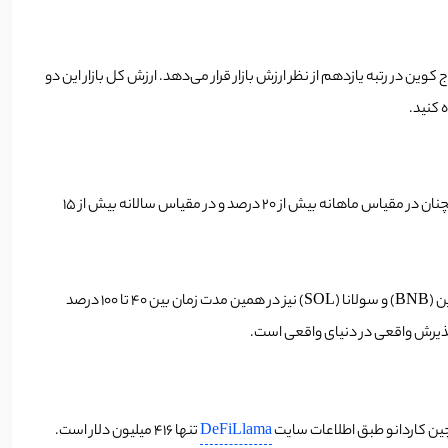
ار است. این رقم کاردانو را پس از تون کوین و دوج کوین در رتبه یازدهم از نظر ارزش بازار قرار می‌دهد. ارزش کل بازار این دو
با وجود کاهش قیمت روز سه شنبه، ADA همچنان نسبت به پایین‌ترین سطح قیمتی اخیر خود 25 درصد افزایش یافته است. با این حال، این ارز دیجیتال همچنان در مقیاس ماهانه بیش از 20 درصد و در مقیاس سالانه بیش از 15
57 درصد افزایش را تجربه کرده است. اتریوم (ETH)، بایننس کوین (BNB) و سولانا (SOL) نیز در همین مدت زمان بین 40 تا 100 درصد
DeFiLlama
تنها 416 میلیون دلار است.