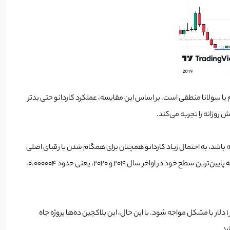
جوش Web3 را در خود جای دهد. بنابراین، مقایسه آن با اتریوم یا سولانا منطقی است. بر اساس این مقایسه، عملکرد کاردانو حتی بدتر
باشد، به احتمال زیاد کاردانو همچنان برای همگام شدن با رقبای اصلی
خود با مشکل مواجه خواهد شد. ارزش بیت کوین ممکن است در سال جاری، به سمت 100000 دلار حرکت کند. نرخ برابری ADA/BTC ممکن است به زودی به پایین‌ترین سطح خود در اواخر سال 2019 و 2020، یعنی حدود 0.000004،
این بدان معنا نیست که قیمت ADA همچنان به دلار کاهش پیدا می‌کند. اما بدون پذیرش سریعتر، ممکن است در این بازار صعودی قیمت ADA برای عبور از 1 دلار با مشکل مواجه شود. با این حال، این بلاکچین ده‌ها پروژه جاه