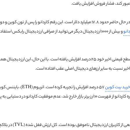
بر اساس اطلاعات منتشر شده در سایت CoinGecko، ارزش کل بازار ADA در حال حاضر حدود 17.8 میلیارد دل
انو
و بیش از 1000 ارز دیجیتال دیگر می‌توانید از صرافی ارز دیجیتال رابکس استفاده کنید.
یر نسبت به سایر ارزهای دیجیتال اصلی عقب افتاده است.
رید بیت کوین
ابی به پذیرش واقعی در دنیای واقعی است.
تال ناموفق بوده است. کل ارزش قفل شده (TVL) در بلاکچین کاردانو طبق اطلاعات سایت