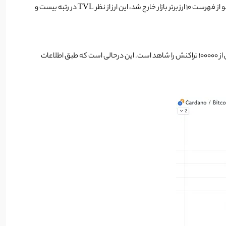
این رقم در مقایسه با سولانا، یکی از رقبای اصلی آن، که بیش از 10 میلیارد دلار ارزش قفل شده دارد، بسیار ناچیز است.جالب توجه است که با وجود اینکه کاردانو از فهرست 10 ارز برتر بازار خارج شد، این ارز از نظر TVL در رتبه بیست و
علاوه بر این، مقایسه تعداد تراکنش‌های روزانه نیز تصویری به همان اندازه ناامید‌کننده ارائه می‌دهد. طبق داده‌های Messari، کاردانو به ندرت در یک روز بیش از 100000 تراکنش را شاهد است. این درحالی است که طبق اطلاعات