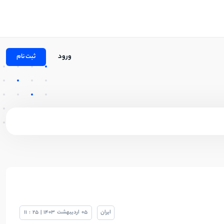
ورود
ثبت نام
ایران
05
اردیبهشت
1403
|
25
:
11