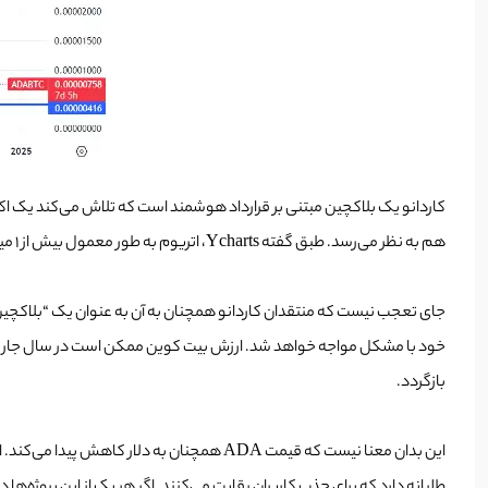
هم به نظر می‌رسد. طبق گفته Ycharts، اتریوم به طور معمول بیش از 1 میلیون تراکنش روزانه را شاهد است، در حالی که سولانا معمولا 15 تا 30 میلیون تراکنش روزانه را تجربه می‌کند.
جای تعجب نیست که منتقدان کاردانو همچنان به آن به عنوان یک “بلاکچین 
بازگردد.