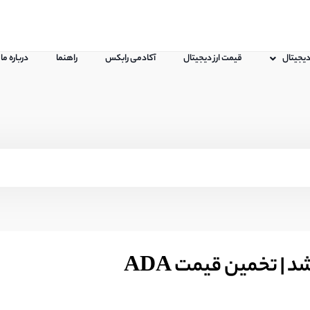
 دیجیتال
قیمت ارز دیجیتال
آکادمی رابکس
راهنما
درباره ما