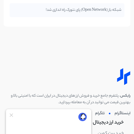
شبکه باز (Open Network) پای نتورک راه اندازی شد!
رابکس
، پلتفرم جامع خرید و فروش ارز های دیجیتال در ایران است که با امنیتی بالا و
بهترین قیمت می توانید در آن به معامله بپردازید.
اینستاگرام
تلگرام
توئیتر
لینکدین
خرید ارز دیجیتال
خرید ارز دیجیتال
خرید بیت کوین
خرید بایننس کوین