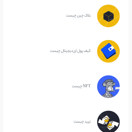
بلاک چین چیست
کیف پول ارز دیجیتال چیست
NFT چیست
ترید چیست