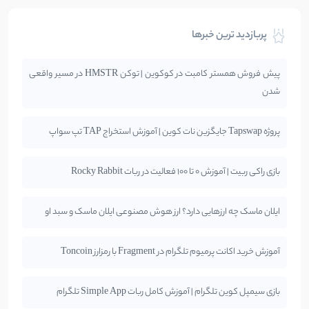
پربازدید ترین خبرها
پیش فروش همستر کامبت در کوکوین | توکن HMSTR در مسیر واقعی
شدن
پروژه Tapswap جایگزین نات کوین | آموزش استخراج TAP تپ سواپ
بازی راکی ربیت | آموزش 0 تا 100 فعالیت در ربات Rocky Rabbit
ایلان ماسک چه ارزهایی دارد؟ ارز هوش مصنوعی ایلان ماسک و سبد او
آموزش خرید اکانت پرمیوم تلگرام در Fragment با رمزارز Toncoin
بازی سیمپل کوین تلگرام | آموزش کامل ربات Simple App تلگرام