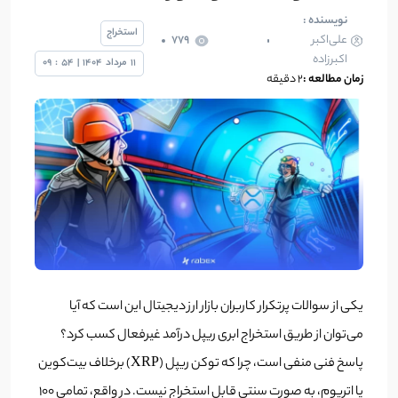
نویسنده :
استخراج
علی‌اکبر
779
اکبرزاده
11
مرداد
1404
|
54
:
09
زمان مطالعه :
2 دقیقه
یکی از سوالات پرتکرار کاربران بازار ارز دیجیتال این است که آیا
می‌توان از طریق استخراج ابری ریپل درآمد غیرفعال کسب کرد؟
پاسخ فنی منفی است، چرا که توکن ریپل (XRP) برخلاف بیت‌کوین
یا اتریوم، به صورت سنتی قابل استخراج نیست. در واقع، تمامی ۱۰۰