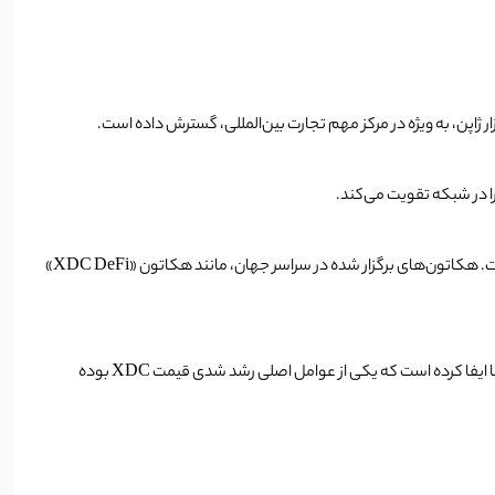
، باعث موفقیت XDC شده است. هکاتون‌های برگزار شده در سراسر جهان، مانند هکاتون «XDC DeFi»
جامعه جهانی گسترده شبکه XDC نیز نقش مهمی در ترویج پذیرش آن در مناطق مختلف از جمله ایالات متحده، استرالیا، آلمان، اروپا، ژاپن، امارات، آسیا و آفریقا ایفا کرده است که یکی از عوامل اصلی رشد شدی قیمت XDC بوده