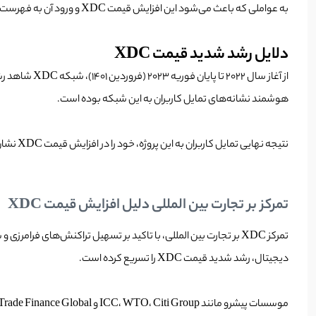
به عواملی که باعث می‌شود این افزایش قیمت XDC و ورود آن به فهرست 50 ارز دیجیتال برتر بازار شده را بررسی کنیم.
دلایل رشد شدید قیمت XDC
از آغاز سال
هوشمند نشانه‌های تمایل کاربران به این شبکه بوده است.
نتیجه نهایی تمایل کاربران به این پروژه، خود را در افزایش قیمت XDC نشان داده و باعث جایگیری این ارز دیجیتال در فهرست 50 ارز دیجیتال برتر بازار در سایت
تمرکز بر تجارت بین المللی دلیل افزایش قیمت XDC
تمرکز XDC بر تجارت بین المللی، با تاکید بر تسهیل تراکنش‌های فر
دیجیتال، رشد شدید قیمت XDC را تسریع کرده است.
موسسات پیشرو مانند ICC، WTO، Citi Group و Trade Finance Global پتانسیل شبکه XDC را در زمینه تجارت بین المللی تشخیص داده‌اند، به طوری که XDC اولین شرکت بلاک چین است که به