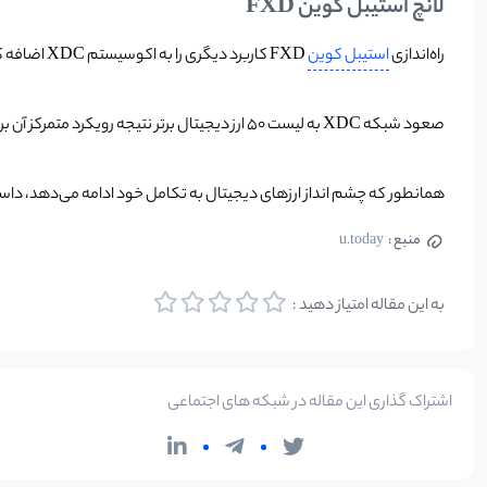
لانچ استیبل کوین FXD
راه‌اندازی
استیبل کوین
FXD کاربرد دیگری را به اکوسیستم XDC اضافه کرده است. هدف این استیبل کوین ایجاد انقلابی در تجارت بین المللی با پر کردن شکاف 5 تریلیون دلاری و تقویت زنجیره‌های تامین کننده جهانی است.
صعود شبکه XDC به لیست 50 ارز دیجیتال برتر نتیجه رویکرد متمرکز آن بر تجارت بین المللی، مشارکت های استراتژیک، ویژگی انطباق پذیری، اکوسیستمی قوی از توسعه دهندگان و معرفی استیبل کوین FXD است.
همانطور که چشم انداز ارزهای دیجیتال به تکامل خود ادامه می‌دهد، داستان XDC به عنوان یک نمونه الهام بخش از اینکه چگونه یک پروژه مصمم می‌تواند رتبه‌ها را بالا ببرد و به رسمیت شناخته شود، ع
منبع :
u.today
به این مقاله امتیاز دهید :
اشتراک گذاری این مقاله در شبکه های اجتماعی