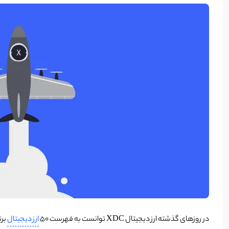
در روزهای گذشته ارز دیجیتال XDC توانست به فهرست 50
ارز دیجیتال