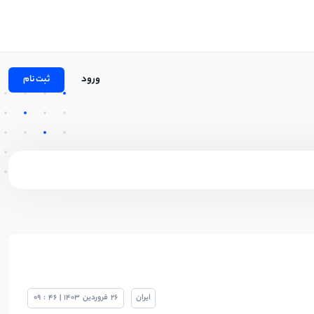
ورود
ثبت نام
ایران
26
فروردین
1403
|
46
:
09