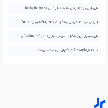
بازی راکی ربیت | آموزش 0 تا 100 فعالیت در ربات Rocky Rabbit
آموزش خرید اکانت پرمیوم تلگرام در Fragment با رمزارز Toncoin
بازی سیمپل کوین تلگرام | آموزش کامل ربات Simple App تلگرام
شبکه باز (Open Network) پای نتورک راه اندازی شد!