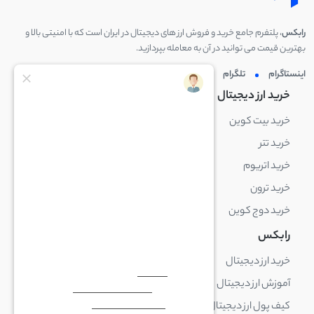
رابکس
، پلتفرم جامع خرید و فروش ارز های دیجیتال در ایران است که با امنیتی بالا و
بهترین قیمت می توانید در آن به معامله بپردازید.
اینستاگرام
تلگرام
توئیتر
لینکدین
خرید ارز دیجیتال
خرید ارز دیجیتال
خرید بیت کوین
خرید بایننس کوین
خرید تتر
خرید شیبا اینو
خرید اتریوم
خرید لایت کوین
خرید ترون
خرید ریپل
خرید دوج کوین
خرید بیت کوین کش
رابکس
آکادمی رابکس
خرید ارز دیجیتال
بلاک چین چیست
آموزش ارز دیجیتال
ارز دیجیتال چیست
کیف پول ارز دیجیتال چیست
ترید چیست