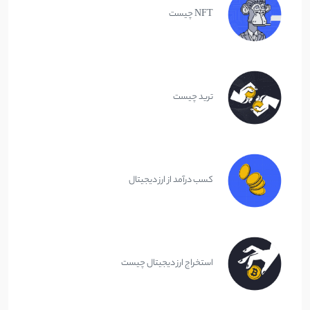
NFT چیست
ترید چیست
کسب درآمد از ارز دیجیتال
استخراج ارز دیجیتال چیست