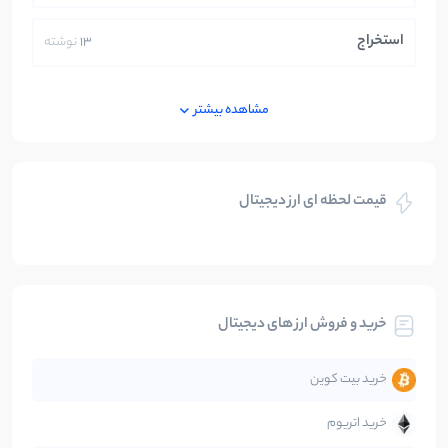
استخراج
13
نوشته
ایران
250
نوشته
مشاهده بیشتر
بازی های کریپتویی
5
نوشته
قیمت لحظه ای ارز دیجیتال
بلاکچین
112
نوشته
بیت کوین
104
نوشته
خرید و فروش ارز های دیجیتال
تحلیل
86
نوشته
خرید بیت کوین
جهان
99
نوشته
خرید اتریوم