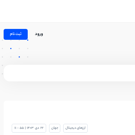
ورود
ثبت نام
ارزهای دیجیتال
جهان
22
دی
1403
|
55
:
11