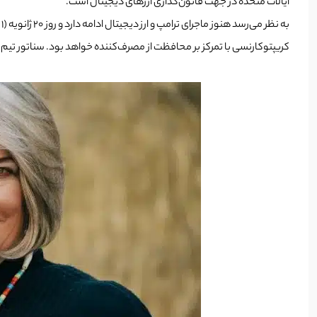
ایالات متحده در جهت قانون‌گذاری ارزهای دیجیتال است.
به نظر می‌رسد هنوز ماجرای ترامپ و ارز دیجیتال ادامه دارد و روز 20 ژانویه (1 بهمن) و آغاز به کار دولت ترامپ، برنامه‌های بسیار مهمی در زمینه کریپتو اجرایی شود.
کریپتوکارنسی با تمرکز بر محافظت از مصرف‌کننده خواهد بود. سناتور تیم اسکات (Tim Scott)، رئیس کمیته بانکداری اعتقاد دارد که ارزهای دیجیتال می‌توانند نقش بسیار مهمی در زمینه دموکر