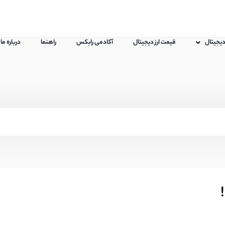
 دیجیتال
قیمت ارز دیجیتال
آکادمی رابکس
راهنما
درباره ما